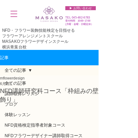
▶︎ お問い合わせ
TEL
045-482-6783
受付時間 10:00~17:00​​​
(​月曜・金曜・日曜定休）
NFD・フラワー装飾技能検定を目指せる
フラワーアレンジメントスクール
MASAKOフラワーデザインスクール
横浜青葉台校
記事
全ての記事
mflowerdesign
全ての記事
6月2日
NFD講師研究科コース「枠組みの壁
講師取得レッスン
飾り」
ブログ
体験レッスン
NFD資格検定指導者対象コース
NFDフラワーデザイナー講師取得コース