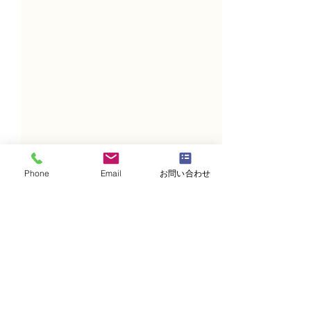
Phone
Email
お問い合わせ
コメント
コメントを追加…
NFDフラワーデザイナ
フラワー装飾技