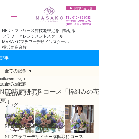
▶︎ お問い合わせ
TEL
045-482-6783
受付時間 10:00~17:00​​​
(​月曜・金曜・日曜定休）
NFD・フラワー装飾技能検定を目指せる
フラワーアレンジメントスクール
MASAKOフラワーデザインスクール
横浜青葉台校
記事
全ての記事
mflowerdesign
全ての記事
2025年7月1日
NFD講師研究科コース「枠組みの花
講師取得レッスン
束」
ブログ
体験レッスン
NFD資格検定指導者対象コース
NFDフラワーデザイナー講師取得コース