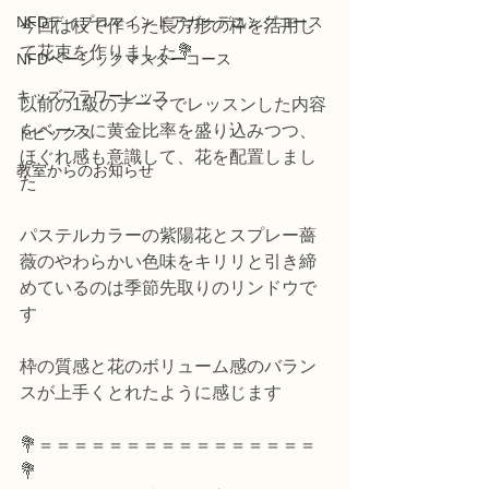
NFDディプロマインドアガーデニングコース
今回は枝で作った長方形の枠を活用し
て花束を作りました💐
NFDベーシックマスターコース
キッズフラワーレッス
以前の1級のテーマでレッスンした内容
をベースに黄金比率を盛り込みつつ、
トピックス
ほぐれ感も意識して、花を配置しまし
教室からのお知らせ
た
パステルカラーの紫陽花とスプレー薔
薇のやわらかい色味をキリリと引き締
めているのは季節先取りのリンドウで
す
枠の質感と花のボリューム感のバラン
スが上手くとれたように感じます
💐＝＝＝＝＝＝＝＝＝＝＝＝＝＝＝＝
💐