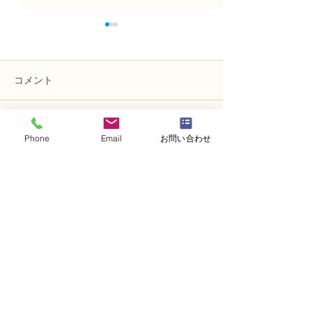
コメント
コメントを追加…
N FＤ資格検定1級レッス
NFDフラワーデ
Phone
Email
お問い合わせ
ン「ほぐれた装飾的花
ー 資格検定3
束」
ッスン 「ドー
メント」
・
体験レッスンコース
・
フラワー装飾技能検定コース
・
NFDフラワーデザイナー資格検定コー
ス
・
NFD資格検定指導者対象コース