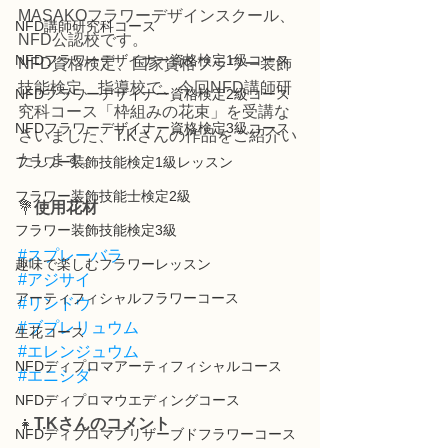
MASAKOフラワーデザインスクール、
NFD講師研究科コース
NFD公認校です。
NFDフラワーデザイナー資格検定1級コース
NFD資格検定、国家資格フラワー装飾
技能検定、指導校で、今回NFD講師研
NFDフラワーデザイナー資格検定2級コース
究科コース「枠組みの花束」を受講な
NFDフラワーデザイナー資格検定3級コース
さいました、T.Kさんの作品をご紹介い
たします。
フラワー装飾技能検定1級レッスン
フラワー装飾技能士検定2級
💐
使用花材
フラワー装飾技能検定3級
#スプレーバラ
趣味で楽しむフラワーレッスン
#アジサイ
アーティフィシャルフラワーコース
#リンドウ
#ブプレリュウム
生花コース
#エレンジュウム
NFDディプロマアーティフィシャルコース
#エニシダ
NFDディプロマウエディングコース
👧
T.Kさんのコメント
NFDディプロマプリザーブドフラワーコース