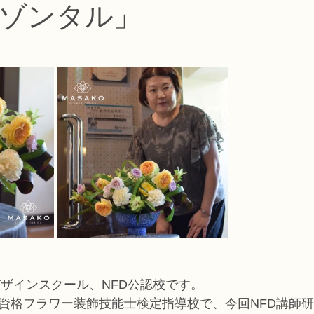
ゾンタル」
コース
フラワー装飾技能検定1級レッスン
フラワー装飾技能士検定
で楽しむフラワーレッスン
アーティフィシャルフラワーコース
生
ース
NFDディプロマウエディングコース
NFDディプロマプリザ
コース
NFDベーシックマスターコース
キッズフラワーレッス
デザインスクール、NFD公認校です。
家資格フラワー装飾技能士検定指導校で、今回NFD講師