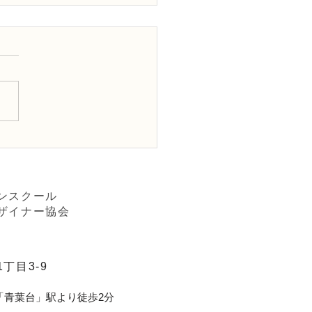
ワー装飾技能検定2級レ
ン「籠花（スタンド花）
A」
ンスクール
ザイナー協会
丁目3-9
「青葉台」駅より徒歩2分