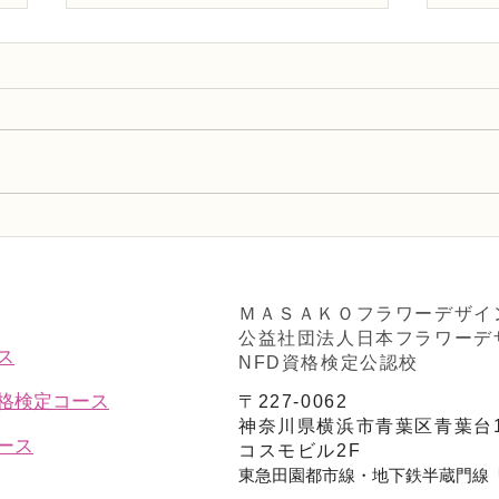
NFDフラワーデザイナー 資
フラ
格検定3級、体験レッスン
ッス
「ドームアレンジメント」
配置
ＭＡＳＡＫＯフラワーデザイ
公益社団法人日本フラワーデ
ス
NFD資格検定公認校
資格検定コース
〒227-0062
神奈川県横浜市青葉区青葉台1
ース
コスモビル2F
東急田園都市線・地下鉄半蔵門線