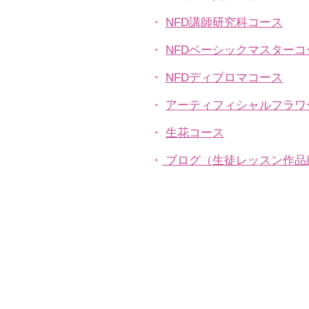
・
NFD講師研究科コース
・
NFDベーシックマスターコ
・
NFDディプロマコース
・
アーティフィシャルフラワ
​・
生花コース
​・
ブログ（生徒レッスン作品