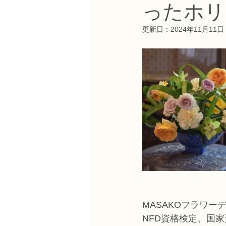
ったホリ
NFDフラワーデザイナー資格検定3級
更新日：
2024年11月11日
フラワー装飾技能検定3級
趣味
NFDディプロマアーティフィシャルコ
NFDディプロマインドアガーデニング
教室からのお知らせ
MASAKOフラワー
NFD資格検定、国