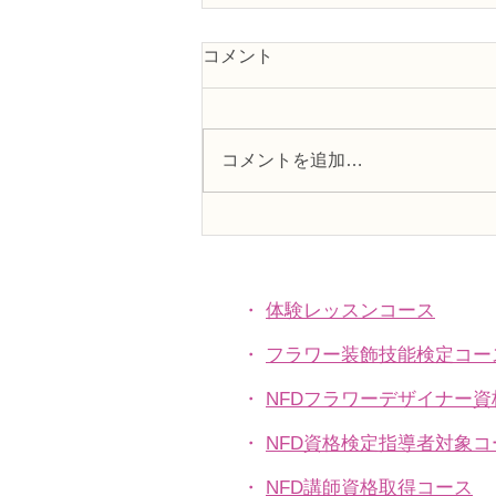
コメント
コメントを追加…
N FＤ資格検定1級レッスン
「ほぐれた装飾的花束」
・
体験レッスンコース
・
フラワー装飾技能検定コー
・
NFDフラワーデザイナー
・
NFD資格検定指導者対象コ
・
NFD講師資格取得コース