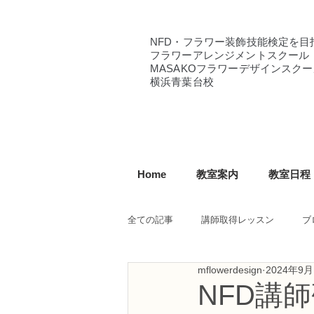
NFD・フラワー装飾技能検定を目
フラワーアレンジメントスクール
MASAKOフラワーデザインスクー
横浜青葉台校
Home
教室案内
教室日程
全ての記事
講師取得レッスン
ブ
mflowerdesign
2024年9月
NFD講師研究科コース
NFDフ
NFD講