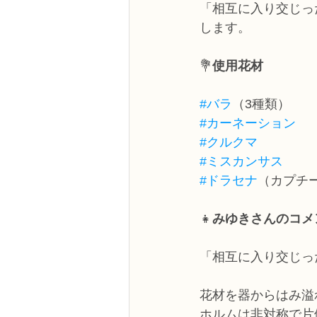
「相互に入り交じっ
します。
💐
使用花材
#バラ
（3種類）
#カーネーション
#クルクマ
#ミスカンサス
#ドラセナ
（カプチ
👧
みゆきさんのコメ
「相互に入り交じっ
花材を器からはみ溢
ホルムは非対称で片