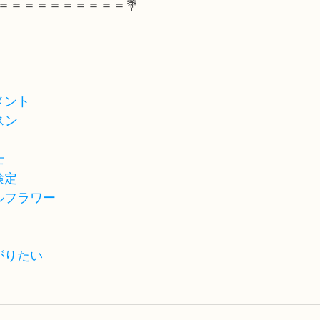
＝＝＝＝＝＝＝＝＝＝💐
メント
スン
士
検定
ルフラワー
がりたい