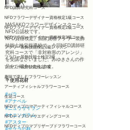
NFD講師研究科コース
NFDフラワーデザイナー資格検定1級コース
MASAKOフラワーデザインスクール、
NFDフラワーデザイナー資格検定2級コース
NFD公認校です。
NFDフラワーデザイナー資格検定3級コース
NFD資格検定、国家資格フラワー装飾
技能士検定指導校で、今回NFD講師研
フラワー装飾技能検定1級レッスン
究科コースで「非対称形のアレンジ」
フラワー装飾技能士検定2級
を受講なさいました、みゆきさんの作
品をご紹介いたします。
フラワー装飾技能検定3級
趣味で楽しむフラワーレッスン
💐
使用花材
アーティフィシャルフラワーコース
#バラ
生花コース
#アナベル
NFDディプロマアーティフィシャルコース
#ニュウサイラン
#オニソガラム
NFDディプロマウエディングコース
#アスター
NFDディプロマプリザーブドフラワーコース
#サクラの枝