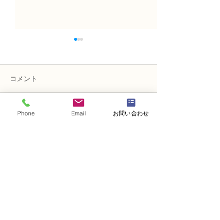
コメント
Phone
Email
お問い合わせ
コメントを追加…
N FＤ資格検定1級レッス
NFDフラワーデ
ン「ほぐれた装飾的花
ー 資格検定3
束」
ッスン 「ドー
メント」
・
体験レッスンコース
・
フラワー装飾技能検定コース
・
NFDフラワーデザイナー資格検定コー
ス