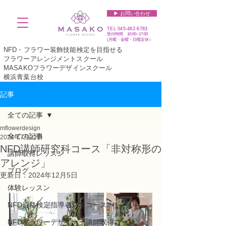
▶︎ お問い合わせ
TEL
045-482-6783
受付時間 10:00~17:00​​​
(​月曜・金曜・日曜定休）
NFD・フラワー装飾技能検定を目指せる
フラワーアレンジメントスクール
MASAKOフラワーデザインスクール
横浜青葉台校
記事
全ての記事
mflowerdesign
全ての記事
2024年7月22日
NFD講師研究科コース「非対称形の
講師取得レッスン
アレンジ」
ブログ
更新日：
2024年12月5日
体験レッスン
NFD資格検定指導者対象コース
NFDフラワーデザイナー講師取得コース