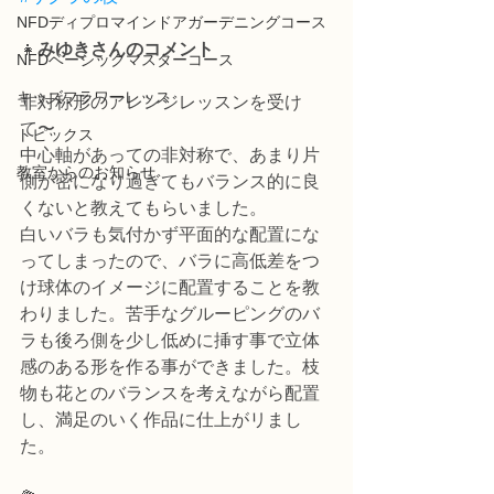
NFDディプロマインドアガーデニングコース
👧
みゆきさんのコメント
NFDベーシックマスターコース
キッズフラワーレッス
非対称形のアレンジレッスンを受け
て〜
トピックス
中心軸があっての非対称で、あまり片
教室からのお知らせ
側が密になり過ぎてもバランス的に良
くないと教えてもらいました。
白いバラも気付かず平面的な配置にな
ってしまったので、バラに高低差をつ
け球体のイメージに配置することを教
わりました。苦手なグルーピングのバ
ラも後ろ側を少し低めに挿す事で立体
感のある形を作る事ができました。枝
物も花とのバランスを考えながら配置
し、満足のいく作品に仕上がリまし
た。