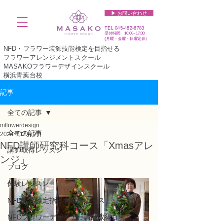
▶︎ お問い合わせ
TEL
045-482-6783
受付時間 10:00~17:00​​​
(​月曜・金曜・日曜定休）
NFD・フラワー装飾技能検定を目指せる
フラワーアレンジメントスクール
MASAKOフラワーデザインスクール
横浜青葉台校
記事
全ての記事
mflowerdesign
全ての記事
2024年12月9日
NFD講師研究科コース「Xmasアレ
講師取得レッスン
ンジ」
ブログ
体験レッスン
NFD資格検定指導者対象コース
NFDフラワーデザイナー講師取得コース