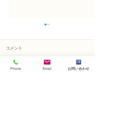
コメント
Phone
Email
お問い合わせ
コメントを追加…
N FＤ資格検定1級レッス
NFDフラワーデ
ン「ほぐれた装飾的花
ー 資格検定3
束」
ッスン 「ドー
メント」
・
体験レッスンコース
・
フラワー装飾技能検定コース
・
NFDフラワーデザイナー資格検定コー
ス