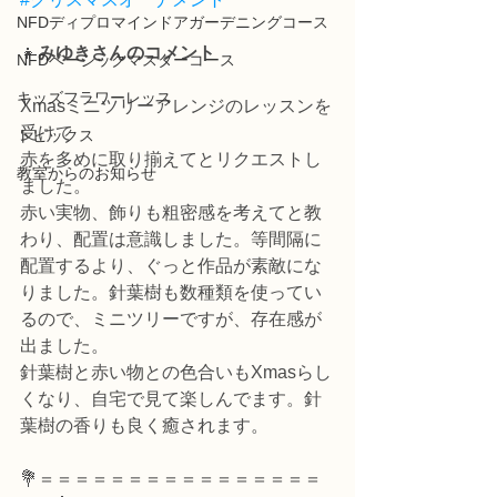
NFDディプロマインドアガーデニングコース
👧
みゆきさんのコメント
NFDベーシックマスターコース
キッズフラワーレッス
Xmasミニツリーアレンジのレッスンを
受けて
トピックス
赤を多めに取り揃えてとリクエストし
教室からのお知らせ
ました。
赤い実物、飾りも粗密感を考えてと教
わり、配置は意識しました。等間隔に
配置するより、ぐっと作品が素敵にな
りました。針葉樹も数種類を使ってい
るので、ミニツリーですが、存在感が
出ました。
針葉樹と赤い物との色合いもXmasらし
くなり、自宅で見て楽しんでます。針
葉樹の香りも良く癒されます。
💐＝＝＝＝＝＝＝＝＝＝＝＝＝＝＝＝