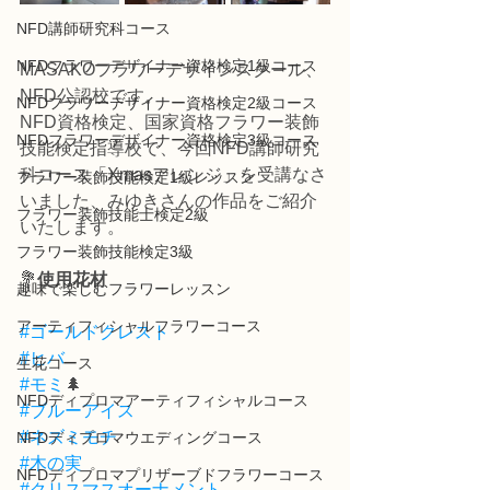
NFD講師研究科コース
NFDフラワーデザイナー資格検定1級コース
MASAKOフラワーデザインスクール、
NFD公認校です。
NFDフラワーデザイナー資格検定2級コース
NFD資格検定、国家資格フラワー装飾
NFDフラワーデザイナー資格検定3級コース
技能検定指導校で、今回NFD講師研究
科コース「Xmasアレンジ」を受講なさ
フラワー装飾技能検定1級レッスン
いました、みゆきさんの作品をご紹介
フラワー装飾技能士検定2級
いたします。
フラワー装飾技能検定3級
💐
使用花材
趣味で楽しむフラワーレッスン
アーティフィシャルフラワーコース
#ゴールドクレスト
#ヒバ
生花コース
#モミ
🌲
NFDディプロマアーティフィシャルコース
#ブルーアイス
#ネズミモチ
NFDディプロマウエディングコース
#木の実
NFDディプロマプリザーブドフラワーコース
#クリスマスオーナメント