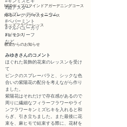
#キンミズヒキ
NFDディプロマインドアガーデニングコース
#姫アスター
#スプレーデルフィニウム
NFDベーシックマスターコース
#ペパーミント
キッズフラワーレッス
#マルバユーカリ
トピックス
#レモンリーフ
など
教室からのお知らせ
みゆきさんのコメント
ほぐれた装飾的花束のレッスンを受け
て
ピンクのスプレーバラと、シックな色
合いの紫陽花の配分を考えながら作り
ました。
紫陽花はそれだけで存在感があるので
周りに繊細なフィラーフラワーやライ
ンフラワーキンミズ匕キを入れると和
らぎ、引き立ちました。また最後に花
束を、麻ヒモで結束する際に、花材を