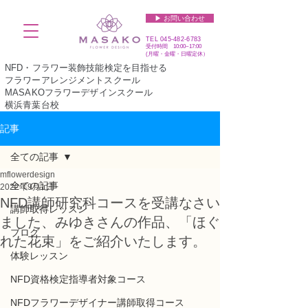
▶︎ お問い合わせ
TEL
045-482-6783
受付時間 10:00~17:00​​​
(​月曜・金曜・日曜定休）
NFD・フラワー装飾技能検定を目指せる
フラワーアレンジメントスクール
MASAKOフラワーデザインスクール
横浜青葉台校
記事
全ての記事
mflowerdesign
全ての記事
2022年9月1日
NFD講師研究科コースを受講なさい
講師取得レッスン
ました、みゆきさんの作品、「ほぐ
ブログ
れた花束」をご紹介いたします。
体験レッスン
NFD資格検定指導者対象コース
NFDフラワーデザイナー講師取得コース