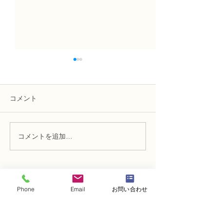
コメント
コメントを追加…
NFD講師研究科コース
NFD講師研究科
「木枠の壁飾り」
「フリーセント
・
体験レッスンコース
Phone
Email
お問い合わせ
・
フラワー装飾技能検定コース