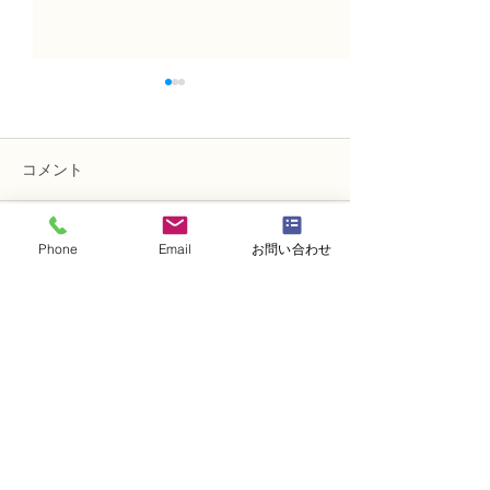
コメント
Phone
Email
お問い合わせ
コメントを追加…
NFD講師研究科コース
NFD講師研究科
「木枠の壁飾り」
「フリーセント
・
体験レッスンコース
・
フラワー装飾技能検定コース
・
NFDフラワーデザイナー資格検定コー
ス