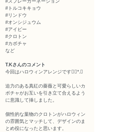
#スプレーカーネーション
#トルコキキョウ
#リンドウ
#オンシジュウム
#アイビー
#クロトン
#カボチャ
など
T.Kさんのコメント
今回はハロウィンアレンジです❁⃘*.ﾟ
迫力のある真紅の薔薇と可愛らしいカ
ボチャがお互いを引き立て合えるよう
に意識して挿しました。
個性的な葉物のクロトンがハロウィン
の雰囲気とマッチして、デザインのま
とめ役になったと思います。