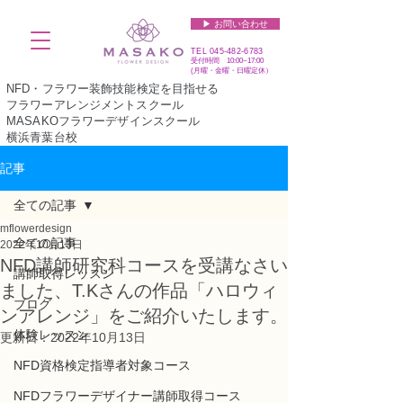
▶︎ お問い合わせ
TEL
045-482-6783
受付時間 10:00~17:00​​​
(​月曜・金曜・日曜定休）
NFD・フラワー装飾技能検定を目指せる
フラワーアレンジメントスクール
MASAKOフラワーデザインスクール
横浜青葉台校
記事
全ての記事
mflowerdesign
全ての記事
2022年10月13日
NFD講師研究科コースを受講なさい
講師取得レッスン
ました、T.Kさんの作品「ハロウィ
ブログ
ンアレンジ」をご紹介いたします。
体験レッスン
更新日：
2022年10月13日
NFD資格検定指導者対象コース
NFDフラワーデザイナー講師取得コース