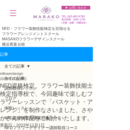
▶︎ お問い合わせ
TEL
045-482-6783
受付時間 10:00~17:00​​​
(​月曜・金曜・日曜定休）
NFD・フラワー装飾技能検定を目指せる
フラワーアレンジメントスクール
MASAKOフラワーデザインスクール
横浜青葉台校
記事
全ての記事
mflowerdesign
全ての記事
2023年11月30日
NFD資格検定、フラワー装飾技能士
講師取得レッスン
検定指導校で、今回趣味で楽しむフ
ブログ
ラワーレッスンで「バスケット・ア
体験レッスン
レンジ」を制作なさいました、さや
かさんの作品をご紹介いたします。
NFD資格検定指導者対象コース
更新日：
2023年12月1日
NFDフラワーデザイナー講師取得コース