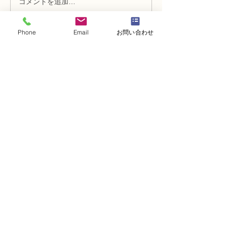
コメントを追加…
趣味で楽しむフラワーレ
フラワー装飾2
ッスン、アーティフィシ
束Ａ」「アレン
ャルフラワー上級コース
ーン」
Phone
Email
お問い合わせ
「薔薇のアレンジ」
・
体験レッスンコース
・
フラワー装飾技能検定コース
・
NFDフラワーデザイナー資格検定コー
ス
・
NFD資格検定指導者対象コース
・
NFD講師資格取得コース
・
NFD講師研究科コース
・
NFDベーシックマスターコース
・
NFDディプロマコース
・
アーティフィシャルフラワーレッスン