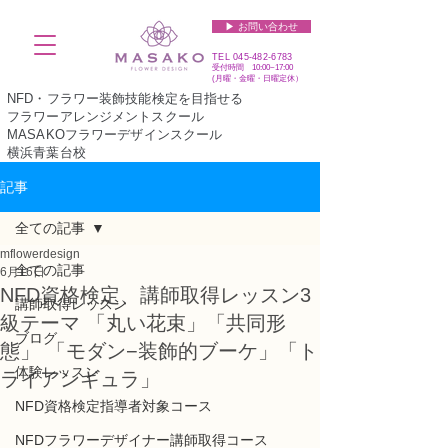
▶︎ お問い合わせ
TEL
045-482-6783
受付時間 10:00~17:00​​​
(​月曜・金曜・日曜定休）
NFD・フラワー装飾技能検定を目指せる
フラワーアレンジメントスクール
MASAKOフラワーデザインスクール
横浜青葉台校
記事
全ての記事
mflowerdesign
全ての記事
6月16日
NFD資格検定、講師取得レッスン3
講師取得レッスン
級テーマ 「丸い花束」「共同形
ブログ
態」 「モダン−装飾的ブーケ」「ト
体験レッスン
ライアンギュラ」
NFD資格検定指導者対象コース
NFDフラワーデザイナー講師取得コース