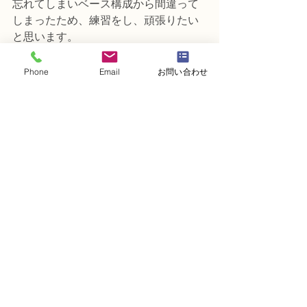
忘れてしまいベース構成から間違って
しまったため、練習をし、頑張りたい
と思います。
「共同形態」
8:5:3のグループに分け、アップ
Phone
Email
お問い合わせ
ダウンの覚えができていなかったの
と、ランタナはスプレーマムより低め
に配置することを学びました。
次回は気をつけられるように練習して
いきたいと思います。
どのテーマ感覚取り戻すのに時間がか
かってしまったので感覚を取り戻せれ
るように頑張りたいと思います。
💐 ＝＝＝＝＝＝＝＝＝＝＝＝＝＝＝＝
＝＝＝＝＝＝💐
スクールにご興味のある方は
DMからお問い合わせください。
💐＝＝＝＝＝＝＝＝＝＝＝＝＝＝＝＝