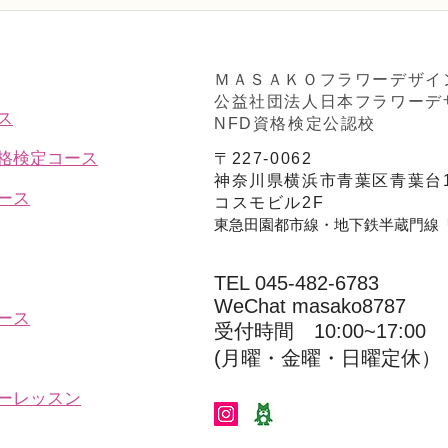
アーティフィシャルフラワー
フラ
初級コース「矢車草のブー
「花
ケ」
ＭＡＳＡＫＯフラワーデザイ
公益社団法人日本フラワーデ
ス
NFD資格検定公認校
資格検定コース
〒227-0062
神奈川県横浜市青葉区青葉台1
ース
コスモビル2F
東急田園都市線・地下鉄半蔵門線
TEL 045-482-6783
WeChat masako8787
ース
受付時間 10:00~17:00​​​
(​月曜・金曜・日曜定休）
ーレッスン