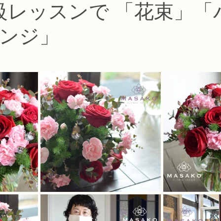
級レッスンで 「花束」「
コース
フラワー装飾技能検定1級レッスン
フラワー装飾技能士検定
ンジ」
で楽しむフラワーレッスン
アーティフィシャルフラワーコース
生
ース
NFDディプロマウエディングコース
NFDディプロマプリザ
コース
NFDベーシックマスターコース
キッズフラワーレッス