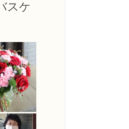
バスケ
2級
花コース
ーブドフラワーコース
トピックス