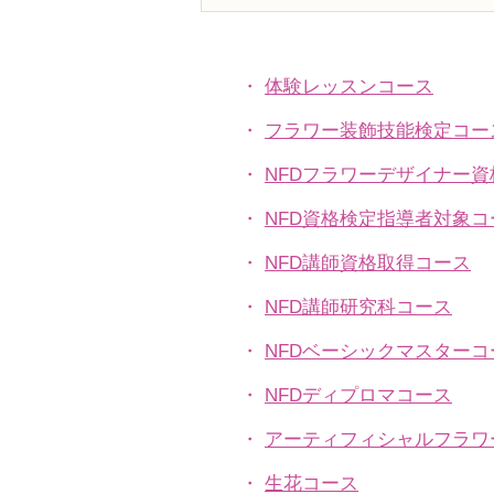
フラワー装飾技能検定3級
「花束&リボン」「バスケッ
トアレンジ」
・
体験レッスンコース
・
フラワー装飾技能検定コー
・
NFDフラワーデザイナー
・
NFD資格検定指導者対象コ
・
NFD講師資格取得コース
・
NFD講師研究科コース
・
NFDベーシックマスターコ
・
NFDディプロマコース
・
アーティフィシャルフラワ
​・
生花コース