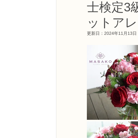
士検定3
NFDフラワーデザイナー資格検定3級
ットアレ
フラワー装飾技能検定3級
趣味
更新日：
2024年11月13日
NFDディプロマアーティフィシャルコ
NFDディプロマインドアガーデニング
教室からのお知らせ