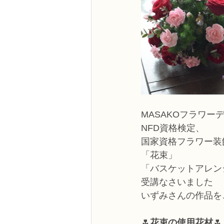
MASAKOフラワー
NFD資格検定、
国家資格フラワー装
「花束」
「バスケットアレン
受講なさいました
いずみさんの作品を
🌷花束の使用花材🌷