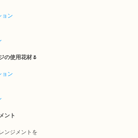
ション
ン
ジの使用花材🌷
ション
ン
コメント
レンジメントを