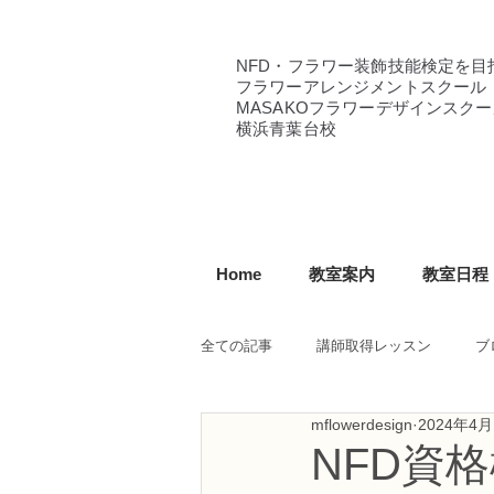
NFD・フラワー装飾技能検定を目
フラワーアレンジメントスクール
MASAKOフラワーデザインスクー
横浜青葉台校
Home
教室案内
教室日程
全ての記事
講師取得レッスン
ブ
mflowerdesign
2024年4月
NFD講師研究科コース
NFDフ
NFD資