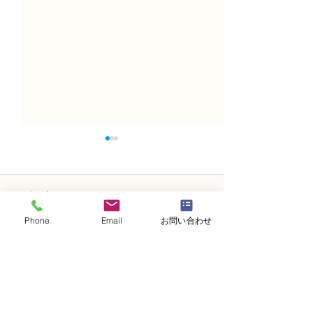
コメント
Phone
Email
お問い合わせ
コメントを追加…
NFD1級試験合格の認定証
NFD1級試験合
の紹介
の紹介