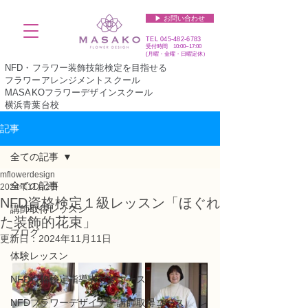
▶︎ お問い合わせ
TEL
045-482-6783
受付時間 10:00~17:00​​​
(​月曜・金曜・日曜定休）
NFD・フラワー装飾技能検定を目指せる
フラワーアレンジメントスクール
MASAKOフラワーデザインスクール
横浜青葉台校
記事
全ての記事
mflowerdesign
全ての記事
2024年11月2日
NFD資格検定１級レッスン「ほぐれ
講師取得レッスン
た装飾的花束」
ブログ
更新日：
2024年11月11日
体験レッスン
NFD資格検定指導者対象コース
NFDフラワーデザイナー講師取得コース