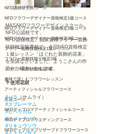
NFD講師研究科コース
NFDフラワーデザイナー資格検定1級コース
MASAKOフラワーデザインスクール、
NFDフラワーデザイナー資格検定2級コース
NFD公認校です。
NFDフラワーデザイナー資格検定3級コース
NFD資格検定、国家資格フラワー装飾
技能検定指導校で、今回NFD資格検定
フラワー装飾技能検定1級レッスン
１級レッスン「ほぐれた装飾的花束」
フラワー装飾技能士検定2級
を受講なさいました、ようこさんの作
品をご紹介いたします。
フラワー装飾技能検定3級
趣味で楽しむフラワーレッスン
💐
使用花材
アーティフィシャルフラワーコース
#バラ
（サムライ）
生花コース
#スプレーマム
NFDディプロマアーティフィシャルコース
#ヒペリカム
#クジャクソウ
NFDディプロマウエディングコース
#リキュウソウ
NFDディプロマプリザーブドフラワーコース
#ミスカンサス