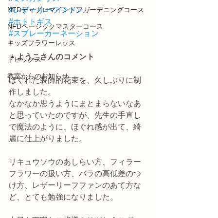
NFDディプロマインドアガーデニングコース
#レザーリーフファン
#ホトトギス
NFDベーシックマスターコース
#スプレーカーネーション
キッズフラワーレッス
👧
ようこさんのコメント
トピックス
教室からのお知らせ
ほぐれた装飾的花束を、久しぶりに制
作しました。
なかなか思うようにまとまらないなあ
と思っていたのですが、先生の手直し
で魔法のように、ほぐれ感が出て、綺
麗に仕上がりました。
リキュウソウのあしらい方、フィラー
フラワーの扱い方、バラの高低差のつ
け方、レザーリーフファンのあて方な
ど、とても勉強になりました。