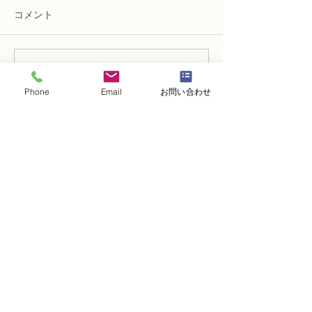
コメント
コメントを追加…
NFDフラワーデザイナー
NFDフラワーデ
資格検3級レッスン「モダ
資格検定3級レ
Phone
Email
お問い合わせ
ンー装飾的ブーケ」
い花束」
・
体験レッスンコース
・
フラワー装飾技能検定コース
・
NFDフラワーデザイナー資格検定コー
ス
・
NFD資格検定指導者対象コース
・
NFD講師資格取得コース
・
NFD講師研究科コース
・
NFDベーシックマスターコース