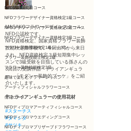
NFD講師研究科コース
NFDフラワーデザイナー資格検定1級コース
MASAKOフラワーデザインスクール、
NFDフラワーデザイナー資格検定2級コース
NFD公認校です。
NFDフラワーデザイナー資格検定3級コース
NFD資格検定、国家資格フラワー装飾
フラワー装飾技能検定1級レッスン
技能検定指導校で、今回台湾から来日
され、NFD資格検定３級短期集中レッ
フラワー装飾技能士検定2級
スンで3級受験を目指している孫さんの
フラワー装飾技能検定3級
3回目の受講作品「トライアンギュラ
ー」「モダンー装飾的ブーケ」をご紹
趣味で楽しむフラワーレッスン
介いたします。
アーティフィシャルフラワーコース
💐
トライアンギュラーの使用花材
生花コース
NFDディプロマアーティフィシャルコース
#スターチス
NFDディプロマウエディングコース
#タマシダ
#サツキ
NFDディプロマプリザーブドフラワーコース