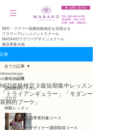
▶︎ お問い合わせ
TEL
045-482-6783
受付時間 10:00~17:00​​​
(​月曜・金曜・日曜定休）
NFD・フラワー装飾技能検定を目指せる
フラワーアレンジメントスクール
MASAKOフラワーデザインスクール
横浜青葉台校
記事
全ての記事
mflowerdesign
全ての記事
2025年3月30日
NFD資格検定３級短期集中レッスン
講師取得レッスン
「トライアンギュラー」「モダンー
ブログ
装飾的ブーケ」
体験レッスン
NFD資格検定指導者対象コース
NFDフラワーデザイナー講師取得コース