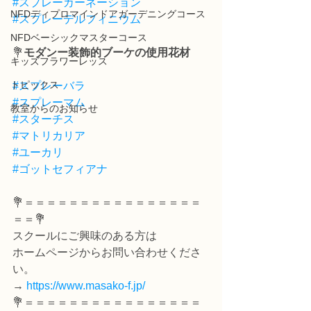
#スプレーカーネーション
NFDディプロマインドアガーデニングコース
#スプレーデルフィニウム
NFDベーシックマスターコース
💐
モダンー装飾的ブーケの使用花材
キッズフラワーレッス
トピックス
#スプレーバラ
#スプレーマム
教室からのお知らせ
#スターチス
#マトリカリア
#ユーカリ
#ゴットセフィアナ
💐＝＝＝＝＝＝＝＝＝＝＝＝＝＝＝＝
＝＝💐
スクールにご興味のある方は
ホームページからお問い合わせくださ
い。
→ 
https://www.masako-f.jp/
💐＝＝＝＝＝＝＝＝＝＝＝＝＝＝＝＝