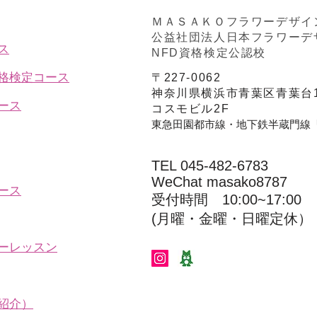
ＭＡＳＡＫＯフラワーデザイ
公益社団法人日本フラワーデ
ス
NFD資格検定公認校
資格検定コース
〒227-0062
神奈川県横浜市青葉区青葉台1
ース
コスモビル2F
東急田園都市線・地下鉄半蔵門線
TEL 045-482-6783
WeChat masako8787
ース
受付時間 10:00~17:00​​​
(​月曜・金曜・日曜定休）
ーレッスン
紹介）