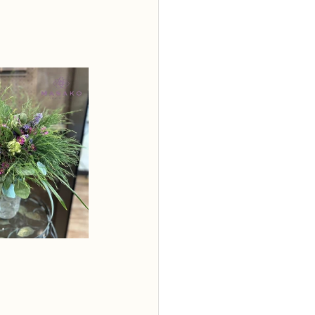
2級
花コース
ーブドフラワーコース
トピックス