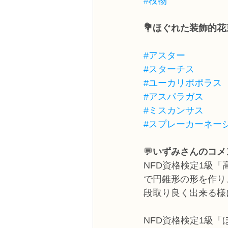
#枝物
💐ほぐれた装飾的
#アスター
#スターチス
#ユーカリポポラス
#アスパラガス
#ミスカンサス
#スプレーカーネー
💬
いずみさんのコメ
NFD資格検定1級
で円錐形の形を作り
段取り良く出来る様
NFD資格検定1級