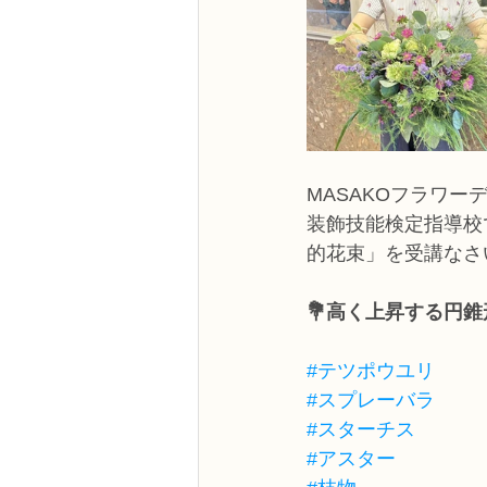
MASAKOフラワー
装飾技能検定指導校
的花束」を受講なさ
💐高く上昇する円
#テツポウユリ
#スプレーバラ
#スターチス
#アスター