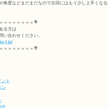
や角度などまだまだなので次回にはもう少し上手くなる
＝＝＝＝＝＝＝＝💐
ある方は
問い合わせください。
o-f.jp/
＝＝＝＝＝＝＝＝💐
メント
スン
士
検定