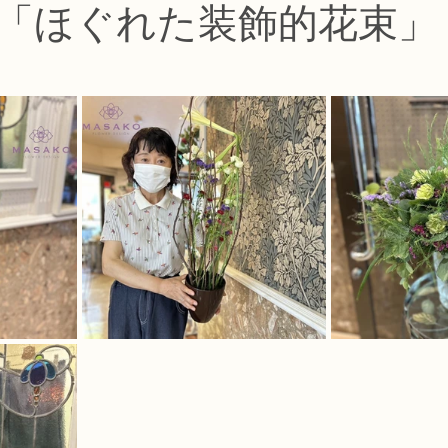
「ほぐれた装飾的花束」
コース
フラワー装飾技能検定1級レッスン
フラワー装飾技能士検定
で楽しむフラワーレッスン
アーティフィシャルフラワーコース
生
ース
NFDディプロマウエディングコース
NFDディプロマプリザ
コース
NFDベーシックマスターコース
キッズフラワーレッス