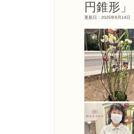
円錐形」
NFDフラワーデザイナー資格検定3級
更新日：
2025年8月14日
フラワー装飾技能検定3級
趣味
NFDディプロマアーティフィシャルコ
NFDディプロマインドアガーデニング
教室からのお知らせ