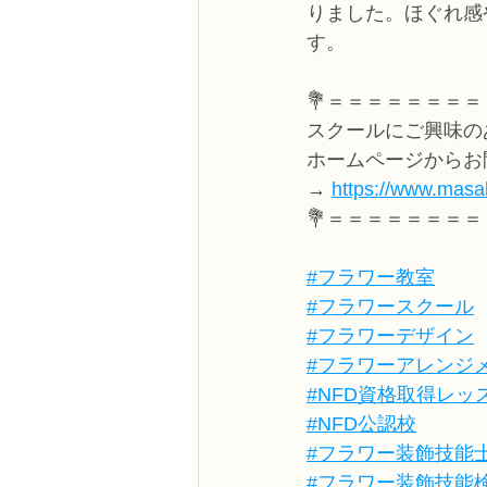
りました。ほぐれ感
す。
💐＝＝＝＝＝＝＝＝
スクールにご興味の
ホームページからお
→ 
https://www.masak
💐＝＝＝＝＝＝＝＝
#フラワー教室
#フラワースクール
#フラワーデザイン
#フラワーアレンジ
#NFD資格取得レッ
#NFD公認校
#フラワー装飾技能
#フラワー装飾技能