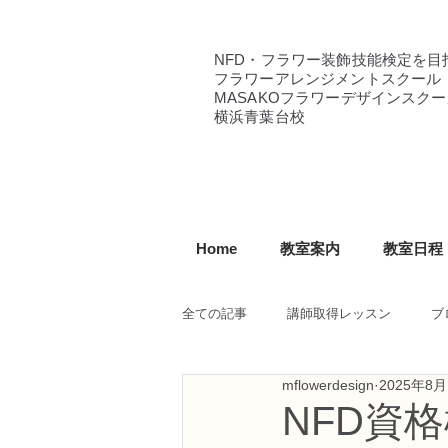
NFD・フラワー装飾技能検定を目
フラワーアレンジメントスクール
MASAKOフラワーデザインスクー
横浜青葉台校
Home
教室案内
教室日程
全ての記事
講師取得レッスン
ブ
mflowerdesign
2025年8月
NFD講師研究科コース
NFDフ
NFD資