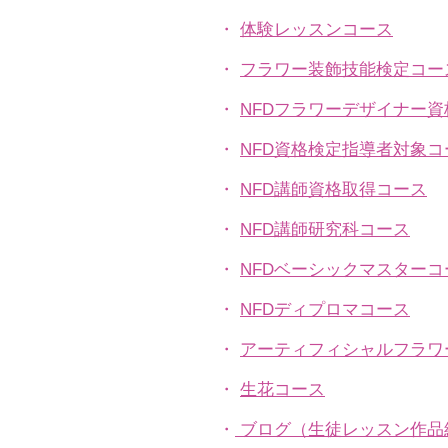
・
体験レッスンコース
・
フラワー装飾技能検定コー
・
NFDフラワーデザイナー
・
NFD資格検定指導者対象コ
・
NFD講師資格取得コース
・
NFD講師研究科コース
・
NFDベーシックマスターコ
・
NFDディプロマコース
・
アーティフィシャルフラワ
​・
生花コース
​・
ブログ（生徒レッスン作品