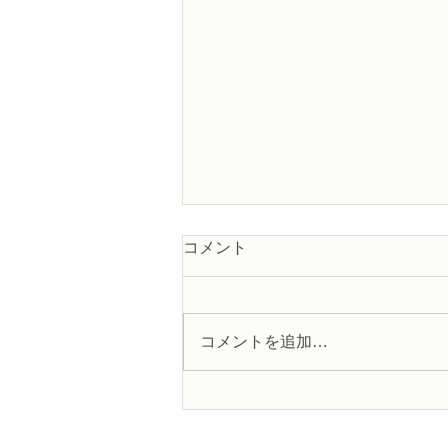
コメント
コメントを追加…
フラワー装飾2級検定「花束
Ａ」「アレンジ，ファーン」