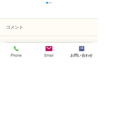
コメント
コメントを追加…
NFD講師研究科コース
N FＤ講師取得
Phone
Email
お問い合わせ
「木枠の壁飾り」
級テーマ「並行
的」
・
体験レッスンコース
・
フラワー装飾技能検定コース
・
NFDフラワーデザイナー資格検定コー
ス
・
NFD資格検定指導者対象コース
・
NFD講師資格取得コース