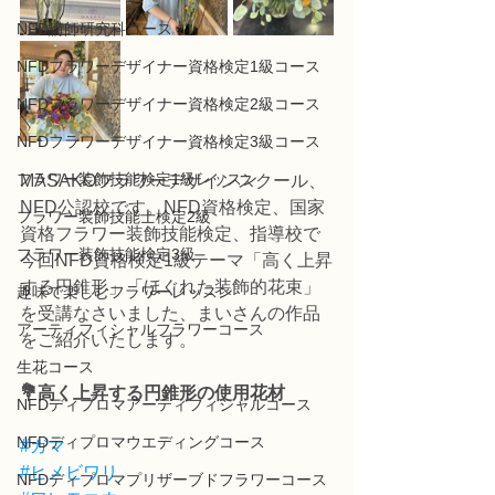
NFD講師研究科コース
NFDフラワーデザイナー資格検定1級コース
NFDフラワーデザイナー資格検定2級コース
NFDフラワーデザイナー資格検定3級コース
フラワー装飾技能検定1級レッスン
MASAKOフラワーデザインスクール、
NFD公認校です。NFD資格検定、国家
フラワー装飾技能士検定2級
資格フラワー装飾技能検定、指導校で
フラワー装飾技能検定3級
今回NFD資格検定1級テーマ「高く上昇
する円錐形」「ほぐれた装飾的花束」
趣味で楽しむフラワーレッスン
を受講なさいました、まいさんの作品
アーティフィシャルフラワーコース
をご紹介いたします。
生花コース
💐高く上昇する円錐形の使用花材
NFDディプロマアーティフィシャルコース
NFDディプロマウエディングコース
#ガマ
#ヒメビワリ
NFDディプロマプリザーブドフラワーコース