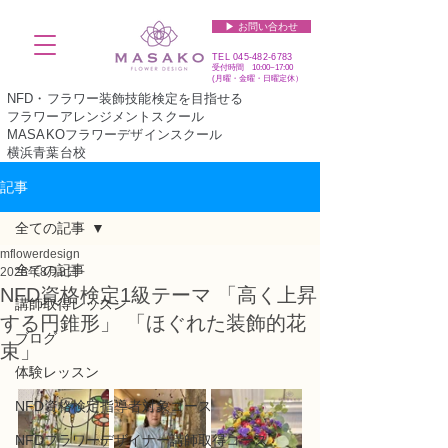
▶︎ お問い合わせ
TEL
045-482-6783
受付時間 10:00~17:00​​​
(​月曜・金曜・日曜定休）
NFD・フラワー装飾技能検定を目指せる
フラワーアレンジメントスクール
MASAKOフラワーデザインスクール
横浜青葉台校
記事
全ての記事
mflowerdesign
全ての記事
2025年8月8日
NFD資格検定1級テーマ 「高く上昇
講師取得レッスン
する円錐形」 「ほぐれた装飾的花
ブログ
束」
体験レッスン
NFD資格検定指導者対象コース
NFDフラワーデザイナー講師取得コース