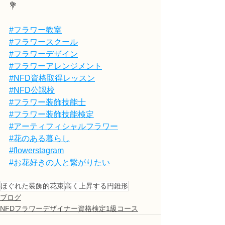
💐
#フラワー教室
#フラワースクール
#フラワーデザイン
#フラワーアレンジメント
#NFD資格取得レッスン
#NFD公認校
#フラワー装飾技能士
#フラワー装飾技能検定
#アーティフィシャルフラワー
#花のある暮らし
#flowerstagram
#お花好きの人と繋がりたい
ほぐれた装飾的花束
高く上昇する円錐形
ブログ
NFDフラワーデザイナー資格検定1級コース