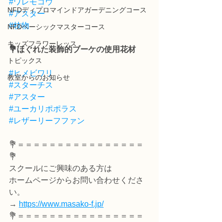
#ワレモコウ
NFDディプロマインドアガーデニングコース
#アスター
#枝物
NFDベーシックマスターコース
キッズフラワーレッス
💐ほぐれた装飾的ブーケの使用花材
トピックス
#ヒメビワリ
教室からのお知らせ
#スターチス
#アスター
#ユーカリポポラス
#レザーリーフファン
💐＝＝＝＝＝＝＝＝＝＝＝＝＝＝＝＝
💐
スクールにご興味のある方は
ホームページからお問い合わせくださ
い。
→ 
https://www.masako-f.jp/
💐＝＝＝＝＝＝＝＝＝＝＝＝＝＝＝＝