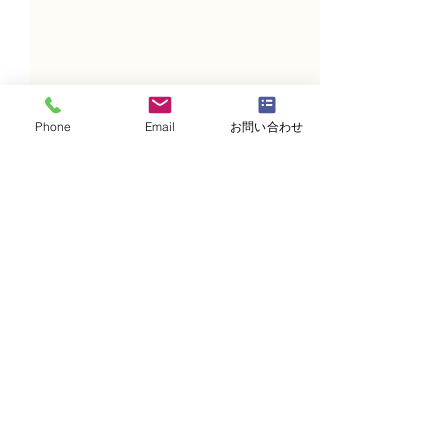
Phone
Email
お問い合わせ
コメント
コメントを追加…
NFD1級試験合格の認定証
NFD1級試験合
の紹介
の紹介
・
体験レッスンコース
・
フラワー装飾技能検定コース
・
NFDフラワーデザイナー資格検定コー