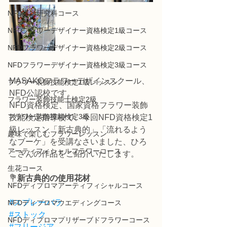
NFD講師研究科コース
NFDフラワーデザイナー資格検定1級コース
NFDフラワーデザイナー資格検定2級コース
NFDフラワーデザイナー資格検定3級コース
MASAKOフラワーデザインスクール、
フラワー装飾技能検定1級レッスン
NFD公認校です。
フラワー装飾技能士検定2級
NFD資格検定、国家資格フラワー装飾
フラワー装飾技能検定3級
技能検定指導校で、今回NFD資格検定1
級レッスン「新古典的」「流れるよう
趣味で楽しむフラワーレッスン
なブーケ」を受講なさいました、ひろ
アーティフィシャルフラワーコース
こさんの作品をご紹介いたします。
生花コース
💐
新古典的の使用花材
NFDディプロマアーティフィシャルコース
#スプレーバラ
NFDディプロマウエディングコース
#ストック
NFDディプロマプリザーブドフラワーコース
#フリージア