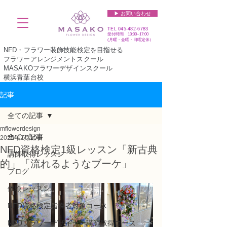
▶︎ お問い合わせ
TEL
045-482-6783
受付時間 10:00~17:00​​​
(​月曜・金曜・日曜定休）
NFD・フラワー装飾技能検定を目指せる
フラワーアレンジメントスクール
MASAKOフラワーデザインスクール
横浜青葉台校
記事
全ての記事
mflowerdesign
全ての記事
2025年2月10日
NFD資格検定1級レッスン「新古典
講師取得レッスン
的」「流れるようなブーケ」
ブログ
体験レッスン
NFD資格検定指導者対象コース
NFDフラワーデザイナー講師取得コース