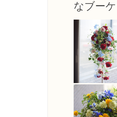
なブーケ
NFDフラワーデザイナー資格検定3級
フラワー装飾技能検定3級
趣味
NFDディプロマアーティフィシャルコ
NFDディプロマインドアガーデニング
教室からのお知らせ