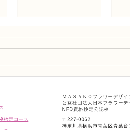
NFD1級試験合格の認定証の
NF
紹介
紹介
ＭＡＳＡＫＯフラワーデザイ
公益社団法人日本フラワーデ
ス
NFD資格検定公認校
資格検定コース
〒227-0062
神奈川県横浜市青葉区青葉台1