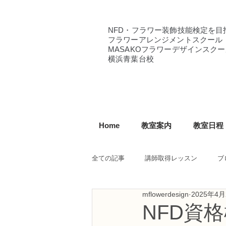
NFD・フラワー装飾技能検定を目
フラワーアレンジメントスクール
MASAKOフラワーデザインスクー
横浜青葉台校
Home
教室案内
教室日程
全ての記事
講師取得レッスン
ブ
mflowerdesign
2025年4月
NFD講師研究科コース
NFDフ
NFD資