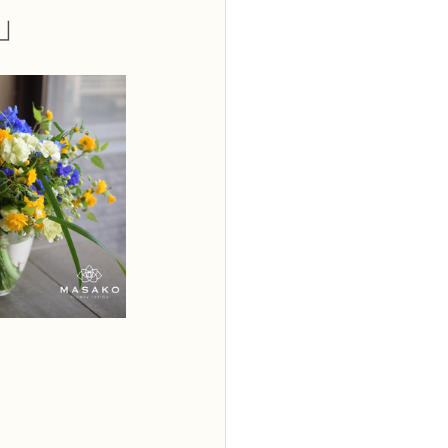
」
2級
花コース
ーブドフラワーコース
トピックス