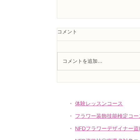
コメント
コメントを追加…
NFD資格検定1級レッスン
「高く上昇する円錐形」
・
体験レッスンコース
・
フラワー装飾技能検定コー
・
NFDフラワーデザイナー