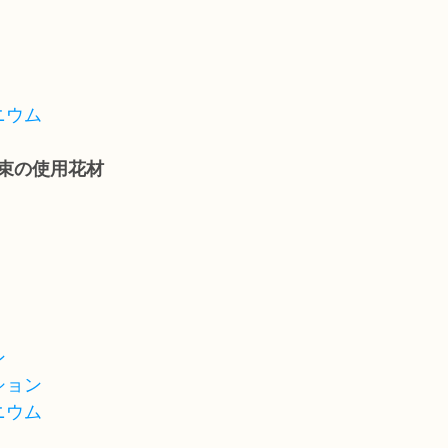
ニウム
束の使用花材
ン
ション
ニウム