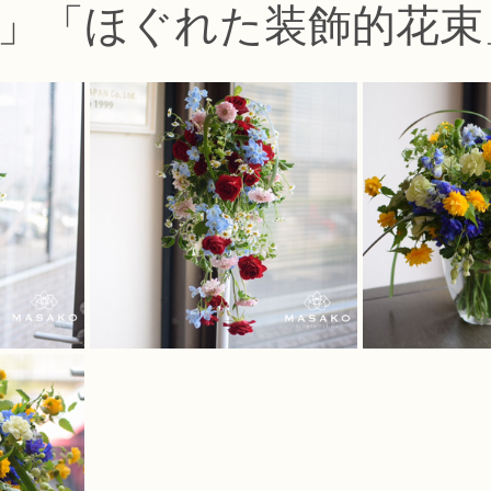
」「ほぐれた装飾的花束
コース
フラワー装飾技能検定1級レッスン
フラワー装飾技能士検定
で楽しむフラワーレッスン
アーティフィシャルフラワーコース
生
ース
NFDディプロマウエディングコース
NFDディプロマプリザ
コース
NFDベーシックマスターコース
キッズフラワーレッス