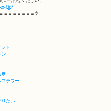
問い合わせください。
o-f.jp/
＝＝＝＝＝＝＝＝💐
メント
スン
士
検定
ルフラワー
がりたい