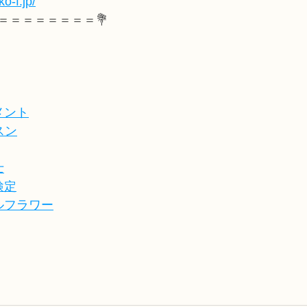
o-f.jp/
＝＝＝＝＝＝＝＝💐
メント
スン
士
検定
ルフラワー