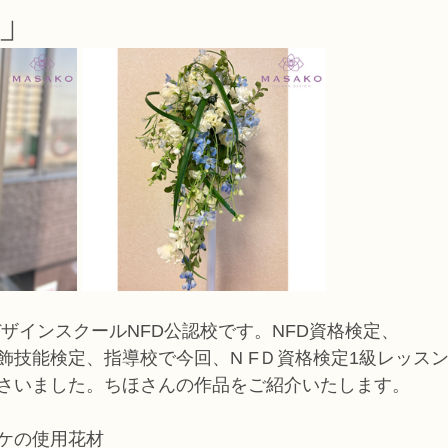
」
コース
フラワー装飾技能検定1級レッスン
フラワー装飾技能士検定
で楽しむフラワーレッスン
アーティフィシャルフラワーコース
生
ース
NFDディプロマウエディングコース
NFDディプロマプリザ
コース
NFDベーシックマスターコース
キッズフラワーレッス
デザインスクールNFD公認校です。NFD資格検定、
飾技能検定、指導校で今回、N FＤ資格検定1級レッス
さいました。ちほさんの作品をご紹介いたします。
ーケの使用花材