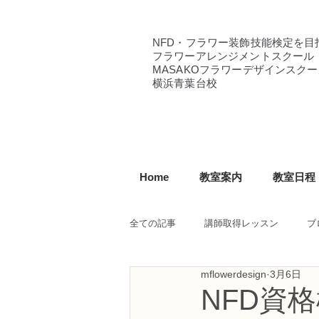
NFD・フラワー装飾技能検定を目
フラワーアレンジメントスクール
MASAKOフラワーデザインスクー
横浜青葉台校
Home
教室案内
教室日程
全ての記事
講師取得レッスン
ブ
mflowerdesign
3月6日
NFD講師研究科コース
NFDフ
NFD資