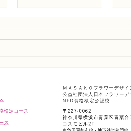
NFD講師研究科コース「木枠
N 
の壁飾り」
ーマ
ＭＡＳＡＫＯフラワーデザイ
公益社団法人日本フラワーデ
ス
NFD資格検定公認校
資格検定コース
〒227-0062
神奈川県横浜市青葉区青葉台1
ース
コスモビル2F
東急田園都市線・地下鉄半蔵門線