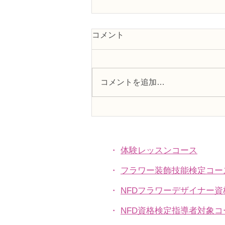
コメント
コメントを追加…
フラワー装飾2級検定「花束
Ａ」「アレンジ，ファーン」
・
体験レッスンコース
・
フラワー装飾技能検定コー
・
NFDフラワーデザイナー
・
NFD資格検定指導者対象コ