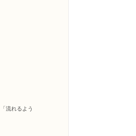
2級
花コース
ーブドフラワーコース
トピックス
ン「流れるよう