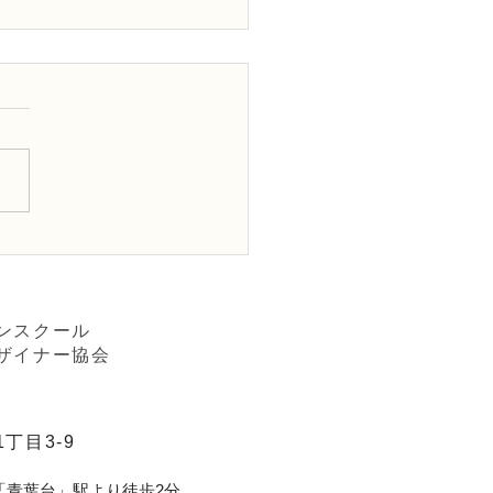
FＤ講師取得レッスン3級テ
「並行ー装飾的」
ンスクール
ザイナー協会
丁目3-9
「青葉台」駅より徒歩2分