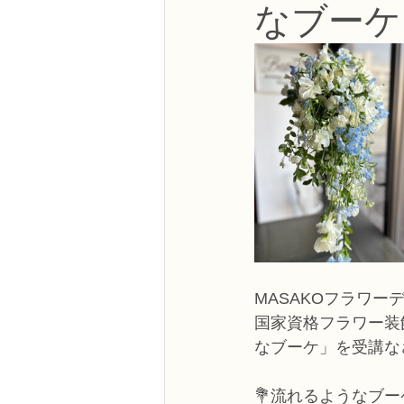
なブーケ
NFDフラワーデザイナー資格検定3級
フラワー装飾技能検定3級
趣味
NFDディプロマアーティフィシャルコ
NFDディプロマインドアガーデニング
MASAKOフラワー
教室からのお知らせ
国家資格フラワー装
なブーケ」を受講な
💐流れるようなブ