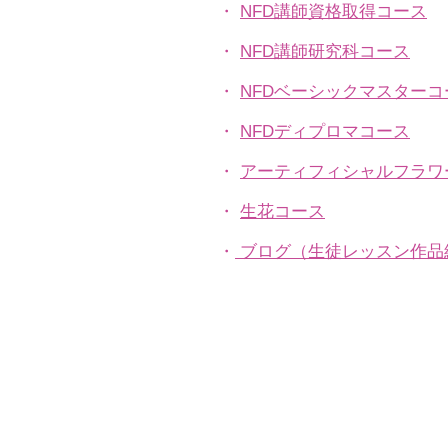
・
NFD講師資格取得コース
・
NFD講師研究科コース
・
NFDベーシックマスターコ
・
NFDディプロマコース
・
アーティフィシャルフラワ
​・
生花コース
​・
ブログ（生徒レッスン作品