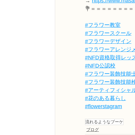
→ 
https://www.masak
💐＝＝＝＝＝＝＝＝
#フラワー教室
#フラワースクール
#フラワーデザイン
#フラワーアレンジ
#NFD資格取得レッ
#NFD公認校
#フラワー装飾技能
#フラワー装飾技能
#アーティフィシャ
#花のある暮らし
#flowerstagram
流れるようなブーケ
ブログ