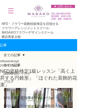
▶︎ お問い合わせ
TEL
045-482-6783
受付時間 10:00~17:00​​​
(​月曜・金曜・日曜定休）
NFD・フラワー装飾技能検定を目指せる
フラワーアレンジメントスクール
MASAKOフラワーデザインスクール
横浜青葉台校
記事
全ての記事
mflowerdesign
全ての記事
2025年7月6日
NFD資格検定1級レッスン「高く上
講師取得レッスン
昇する円錐形」「ほぐれた装飾的花
ブログ
束」
体験レッスン
NFD資格検定指導者対象コース
NFDフラワーデザイナー講師取得コース