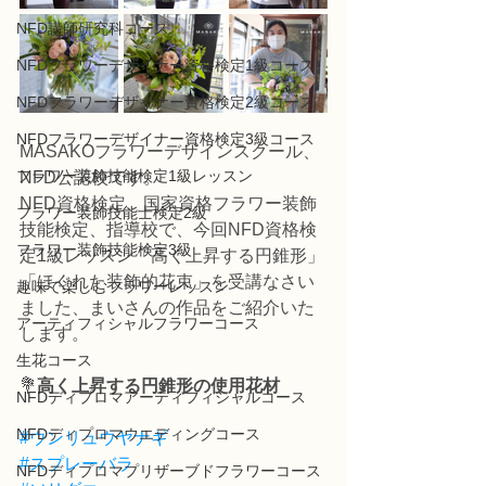
NFD講師研究科コース
NFDフラワーデザイナー資格検定1級コース
NFDフラワーデザイナー資格検定2級コース
NFDフラワーデザイナー資格検定3級コース
MASAKOフラワーデザインスクール、
フラワー装飾技能検定1級レッスン
NFD公認校です。
NFD資格検定、国家資格フラワー装飾
フラワー装飾技能士検定2級
技能検定、指導校で、今回NFD資格検
フラワー装飾技能検定3級
定1級レッスン「高く上昇する円錐形」
「ほぐれた装飾的花束」を受講なさい
趣味で楽しむフラワーレッスン
ました、まいさんの作品をご紹介いた
アーティフィシャルフラワーコース
します。
生花コース
💐
高く上昇する円錐形の使用花材
NFDディプロマアーティフィシャルコース
NFDディプロマウエディングコース
#ウンリュウヤナギ
#スプレーバラ
NFDディプロマプリザーブドフラワーコース