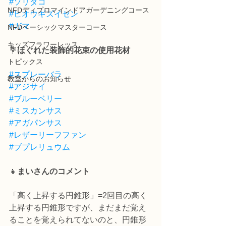
#ソリダコ
NFDディプロマインドアガーデニングコース
#ヒオウギズイセン
#ガマ
NFDベーシックマスターコース
キッズフラワーレッス
💐
ほぐれた装飾的花束の使用花材
トピックス
#スプレーバラ
教室からのお知らせ
#アジサイ
#ブルーベリー
#ミスカンサス
#アガパンサス
#レザーリーフファン
#ブプレリュウム
👧
まいさんのコメント
「高く上昇する円錐形」=2回目の高く
上昇する円錐形ですが、まだまだ覚え
ることを覚えられてないのと、円錐形