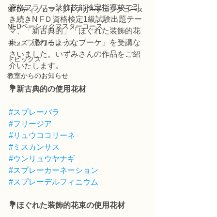
資格フラワー装飾技能検定指導校で引
NFDディプロマインドアガーデニングコース
き続きN FＤ資格検定1級試験出題テー
NFDベーシックマスターコース
マ、「新古典的」「ほぐれた装飾的花
束」「流れるようなブーケ」を受講な
キッズフラワーレッス
さいました。いずみさんの作品をご紹
トピックス
介いたします。
教室からのお知らせ
💐新古典的の使用花材
#スプレーバラ
#フリージア
#リュウココリーネ
#ミスカンサス
#ウンリュウヤナギ
#スプレーカーネーション
#スプレーデルフィニウム
💐ほぐれた装飾的花束の使用花材