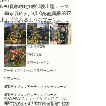
2月5日
NFD資格検定1級試験出題テーマ
NFD講師研究科コース
「新古典的」「ほぐれた装飾的花
NFDフラワーデザイナー資格検定1級コース
束」「流れるようなブーケ」
NFDフラワーデザイナー資格検定2級コース
NFDフラワーデザイナー資格検定3級コース
フラワー装飾技能検定1級レッスン
フラワー装飾技能士検定2級
フラワー装飾技能検定3級
趣味で楽しむフラワーレッスン
アーティフィシャルフラワーコース
生花コース
NFDディプロマアーティフィシャルコース
NFDディプロマウエディングコース
MASAKOフラワーデザインスクール、
NFDディプロマプリザーブドフラワーコース
NFD公認校です。NFD資格検定、国家