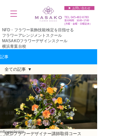
▶︎ お問い合わせ
TEL
045-482-6783
受付時間 10:00~17:00​​​
(​月曜・金曜・日曜定休）
NFD・フラワー装飾技能検定を目指せる
フラワーアレンジメントスクール
MASAKOフラワーデザインスクール
横浜青葉台校
記事
全ての記事
全ての記事
講師取得レッスン
ブログ
体験レッスン
NFD資格検定指導者対象コース
mflowerdesign
NFDフラワーデザイナー講師取得コース