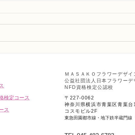
NFDフラワーデザイナー資格
NF
検2級レッスン「並行ー植生
検2
的」
「モ
ＭＡＳＡＫＯフラワーデザイ
公益社団法人日本フラワーデ
ス
NFD資格検定公認校
資格検定コース
〒227-0062
神奈川県横浜市青葉区青葉台1
ース
コスモビル2F
東急田園都市線・地下鉄半蔵門線