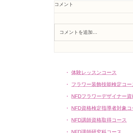
コメント
コメントを追加…
NFDフラワーデザイナー資格
検2級レッスン「非対称形の
ブーケ」
・
体験レッスンコース
・
フラワー装飾技能検定コー
・
NFDフラワーデザイナー
・
NFD資格検定指導者対象コ
・
NFD講師資格取得コース
・
NFD講師研究科コース