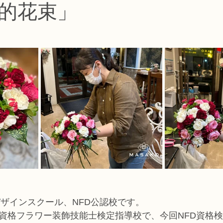
的花束」
コース
フラワー装飾技能検定1級レッスン
フラワー装飾技能士検定
で楽しむフラワーレッスン
アーティフィシャルフラワーコース
生
ース
NFDディプロマウエディングコース
NFDディプロマプリザ
コース
NFDベーシックマスターコース
キッズフラワーレッス
デザインスクール、NFD公認校です。
家資格フラワー装飾技能士検定指導校で、今回NFD資格検