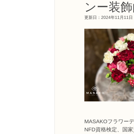
ンー装飾
NFDフラワーデザイナー資格検定3級
更新日：
2024年11月11日
フラワー装飾技能検定3級
趣味
NFDディプロマアーティフィシャルコ
NFDディプロマインドアガーデニング
教室からのお知らせ
MASAKOフラワー
NFD資格検定、国