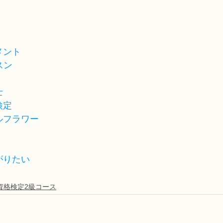
メント
スン
士
検定
ルフラワー
がりたい
資格検定2級コース