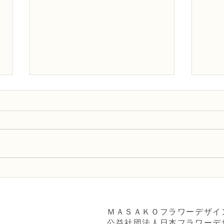
NFDフラワーデザイナー資格
NF
検2級レッスン「並行ー植生
検2
的」
「モ
ＭＡＳＡＫＯフラワーデザイ
公益社団法人日本フラワーデ