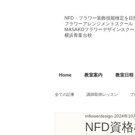
NFD・フラワー装飾技能検定を目
フラワーアレンジメントスクール
MASAKOフラワーデザインスクー
横浜青葉台校
Home
教室案内
教室日程
全ての記事
講師取得レッスン
ブ
mflowerdesign
2024年10
NFD講師研究科コース
NFDフ
NFD資