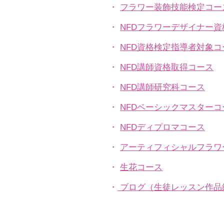
・
フラワー装飾技能検定コー
・
NFDフラワーデザイナー
・
NFD資格検定指導者対象コ
・
NFD講師資格取得コース
・
NFD講師研究科コース
・
NFDベーシックマスターコ
・
NFDディプロマコース
・
アーティフィシャルフラワ
​・
生花コース
​・
ブログ（生徒レッスン作品