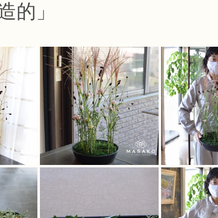
造的」
コース
フラワー装飾技能検定1級レッスン
フラワー装飾技能士検定
で楽しむフラワーレッスン
アーティフィシャルフラワーコース
生
ース
NFDディプロマウエディングコース
NFDディプロマプリザ
コース
NFDベーシックマスターコース
キッズフラワーレッス