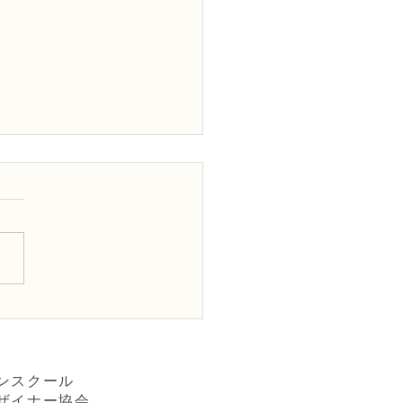
Dフラワーデザイナー資格
級レッスン「構造的」
ダン装飾的花束」
ンスクール
ザイナー協会