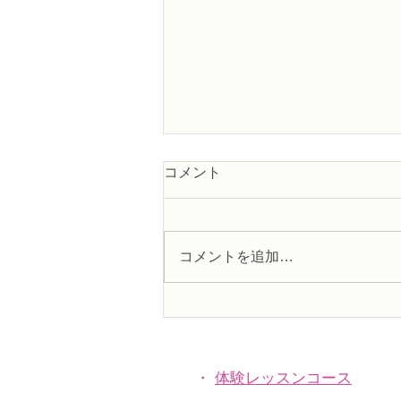
コメント
コメントを追加…
NFDフラワーデザイナー資格
検2級レッスン「非対称形の
ブーケ」
・
体験レッスンコース