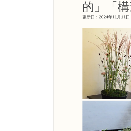
的」「構
NFDフラワーデザイナー資格検定3級
更新日：
2024年11月11日
フラワー装飾技能検定3級
趣味
NFDディプロマアーティフィシャルコ
NFDディプロマインドアガーデニング
教室からのお知らせ