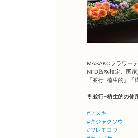
MASAKOフラワー
NFD資格検定、国
「並行−植生的」「
💐
並行−植生的の使
#ススキ
#クジャクソウ
#ワレモコウ