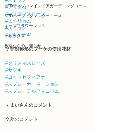
NFDディプロマインドアガーデニングコース
#ソリダコ
#クリスマスローズ
NFDベーシックマスターコース
#ヒペリカム
キッズフラワーレッス
#スイセン
#ユキヤナギ
トピックス
教室からのお知らせ
💐
非対称形のブーケの使用花材
#クリスマスローズ
#サツキ
#ゴットセフィアナ
#スプレーカーネーション
#スプレーデルフィニウム
👧
まいさんのコメント
交差のコメント