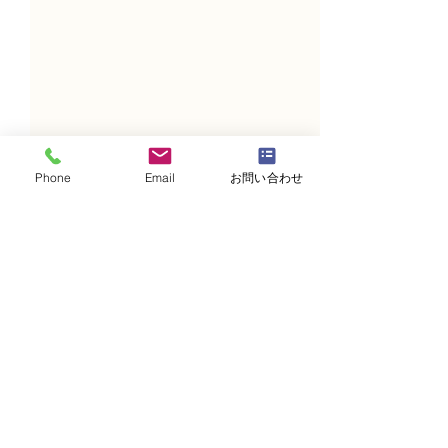
Phone
Email
お問い合わせ
コメント
コメントを追加…
NFDフラワーデザイナー
NFDフラワーデ
資格検2級レッスン「並行
資格検2級レッ
ー植生的」
的」「モダン装
束」
・
体験レッスンコース