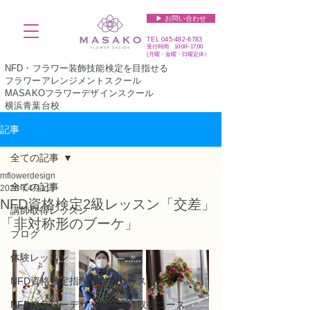
▶︎ お問い合わせ
TEL
045-482-6783
受付時間 10:00~17:00​​​
(​月曜・金曜・日曜定休）
NFD・フラワー装飾技能検定を目指せる
フラワーアレンジメントスクール
MASAKOフラワーデザインスクール
横浜青葉台校
記事
全ての記事
mflowerdesign
全ての記事
2025年4月1日
NFD資格検定2級レッスン「交差」
講師取得レッスン
「非対称形のブーケ」
ブログ
体験レッスン
NFD資格検定指導者対象コース
NFDフラワーデザイナー講師取得コース