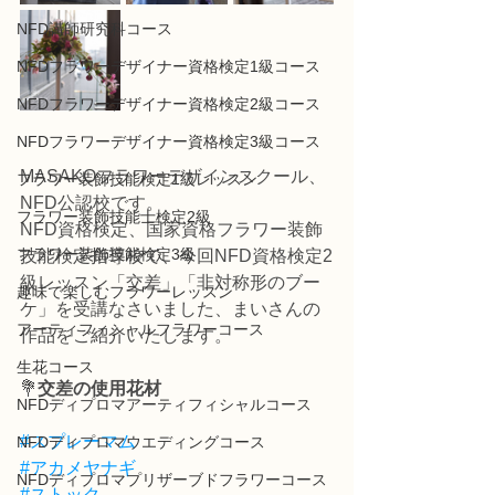
NFD講師研究科コース
NFDフラワーデザイナー資格検定1級コース
NFDフラワーデザイナー資格検定2級コース
NFDフラワーデザイナー資格検定3級コース
MASAKOフラワーデザインスクール、
フラワー装飾技能検定1級レッスン
NFD公認校です。
フラワー装飾技能士検定2級
NFD資格検定、国家資格フラワー装飾
フラワー装飾技能検定3級
技能検定指導校で、今回NFD資格検定2
級レッスン「交差」「非対称形のブー
趣味で楽しむフラワーレッスン
ケ」を受講なさいました、まいさんの
アーティフィシャルフラワーコース
作品をご紹介いたします。
生花コース
💐
交差の使用花材
NFDディプロマアーティフィシャルコース
#スプレーマム
NFDディプロマウエディングコース
#アカメヤナギ
NFDディプロマプリザーブドフラワーコース
#ストック