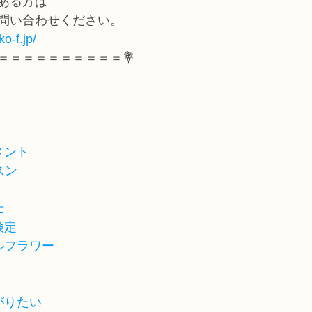
ある方は
問い合わせください。
o-f.jp/
＝＝＝＝＝＝＝＝＝＝💐
メント
スン
士
検定
ルフラワー
がりたい