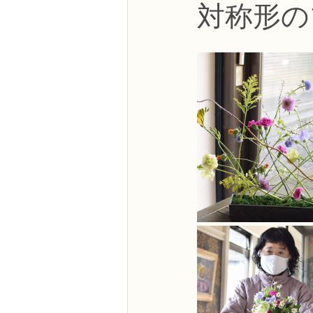
対称形の
NFDフラワーデザイナー資格検定3級
フラワー装飾技能検定3級
趣味
NFDディプロマアーティフィシャルコ
NFDディプロマインドアガーデニング
教室からのお知らせ