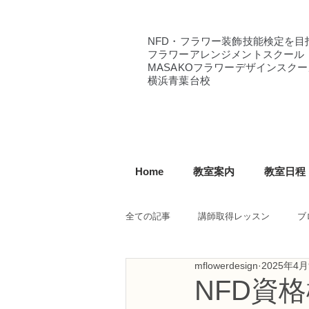
NFD・フラワー装飾技能検定を目
フラワーアレンジメントスクール
MASAKOフラワーデザインスクー
横浜青葉台校
Home
教室案内
教室日程
全ての記事
講師取得レッスン
ブ
mflowerdesign
2025年4
NFD講師研究科コース
NFDフ
NFD資