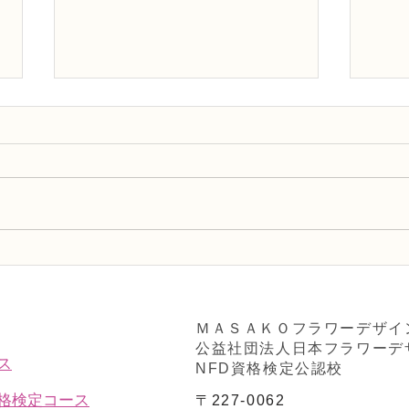
NFDフラワーデザイナー資格
NF
検2級レッスン「並行ー植生
検2
的」
「モ
ＭＡＳＡＫＯフラワーデザイ
公益社団法人日本フラワーデ
ス
NFD資格検定公認校
資格検定コース
〒227-0062