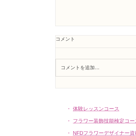
コメント
コメントを追加…
NFDフラワーデザイナー資格
検2級レッスン「非対称形の
ブーケ」
・
体験レッスンコース
・
フラワー装飾技能検定コー
・
NFDフラワーデザイナー