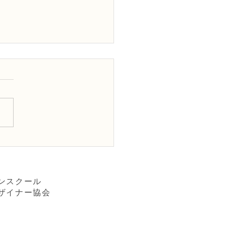
Dフラワーデザイナー資格
級レッスン「構造的」
ダン装飾的花束」
ンスクール
ザイナー協会