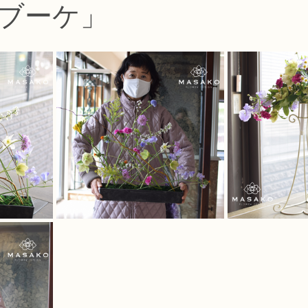
ブーケ」
コース
フラワー装飾技能検定1級レッスン
フラワー装飾技能士検定
で楽しむフラワーレッスン
アーティフィシャルフラワーコース
生
ース
NFDディプロマウエディングコース
NFDディプロマプリザ
コース
NFDベーシックマスターコース
キッズフラワーレッス