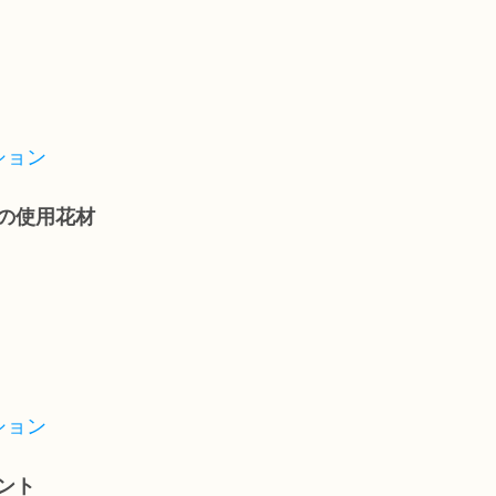
ション
の使用花材
ション
ント