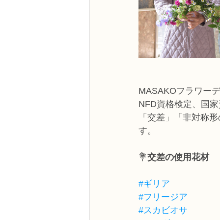
MASAKOフラワー
NFD資格検定、国
「交差」「非対称形
す。
💐
交差の使用花材
#ギリア
#フリージア
#スカビオサ