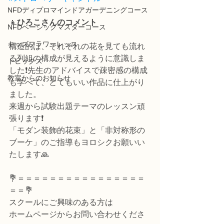
NFDディプロマインドアガーデニングコース
👧
ひろこさんのコメント
NFDベーシックマスターコース
キッズフラワーレッス
構造的は、それぞれの花を見ても流れ
る列組の構成が見えるように意識しま
トピックス
した❗先生のアドバイスで疎密感の構成
教室からのお知らせ
も学べて、とてもいい作品に仕上がり
ました。
来週から試験出題テーマのレッスン頑
張ります❗
「モダン装飾的花束」と「非対称形の
ブーケ」のご指導もヨロシクお願いい
たします🙏
💐＝＝＝＝＝＝＝＝＝＝＝＝＝＝＝＝
＝＝💐
スクールにご興味のある方は
ホームページからお問い合わせくださ