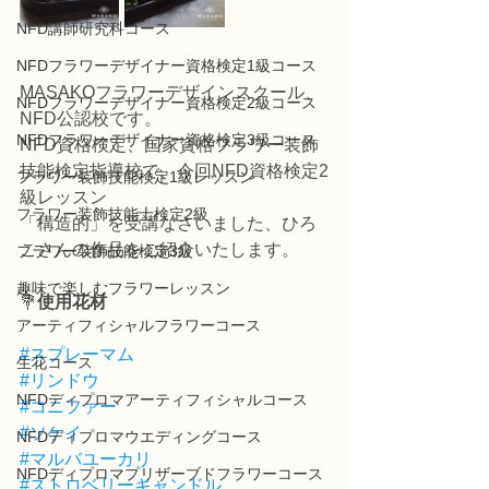
NFD講師研究科コース
NFDフラワーデザイナー資格検定1級コース
MASAKOフラワーデザインスクール、
NFDフラワーデザイナー資格検定2級コース
NFD公認校です。
NFDフラワーデザイナー資格検定3級コース
NFD資格検定、国家資格フラワー装飾
技能検定指導校で、今回NFD資格検定2
フラワー装飾技能検定1級レッスン
級レッスン
フラワー装飾技能士検定2級
「構造的」を受講なさいました、ひろ
こさんの作品をご紹介いたします。
フラワー装飾技能検定3級
趣味で楽しむフラワーレッスン
💐
使用花材
アーティフィシャルフラワーコース
#スプレーマム
生花コース
#リンドウ
NFDディプロマアーティフィシャルコース
#コニファー
#ソケイ
NFDディプロマウエディングコース
#マルバユーカリ
NFDディプロマプリザーブドフラワーコース
#ストロベリーキャンドル