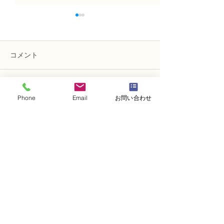
コメント
コメントを追加…
NFDフラワーデザイナー
NFDフラワーデ
Phone
Email
お問い合わせ
資格検2級レッスン「並行
資格検2級レッ
ー植生的」
的」「モダン装
束」
・
体験レッスンコース
・
フラワー装飾技能検定コース
・
NFDフラワーデザイナー資格検定コー
ス
・
NFD資格検定指導者対象コース