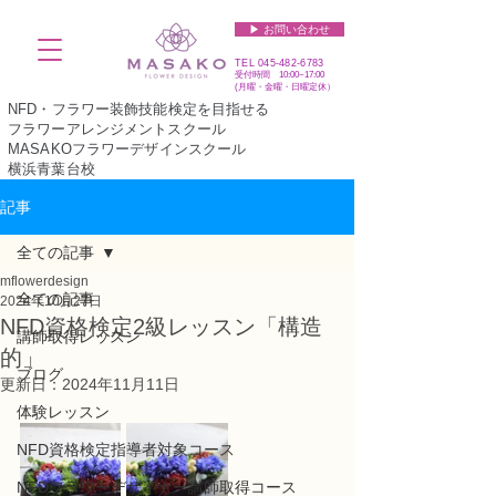
▶︎ お問い合わせ
TEL
045-482-6783
受付時間 10:00~17:00​​​
(​月曜・金曜・日曜定休）
NFD・フラワー装飾技能検定を目指せる
フラワーアレンジメントスクール
MASAKOフラワーデザインスクール
横浜青葉台校
記事
全ての記事
mflowerdesign
全ての記事
2024年10月27日
NFD資格検定2級レッスン「構造
講師取得レッスン
的」
ブログ
更新日：
2024年11月11日
体験レッスン
NFD資格検定指導者対象コース
NFDフラワーデザイナー講師取得コース