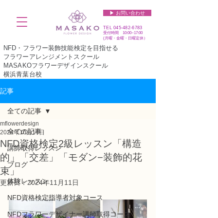
▶︎ お問い合わせ
TEL
045-482-6783
受付時間 10:00~17:00​​​
(​月曜・金曜・日曜定休）
NFD・フラワー装飾技能検定を目指せる
フラワーアレンジメントスクール
MASAKOフラワーデザインスクール
横浜青葉台校
記事
全ての記事
mflowerdesign
全ての記事
2024年10月14日
NFD資格検定2級レッスン「構造
講師取得レッスン
的」「交差」「モダン−装飾的花
ブログ
束」
体験レッスン
更新日：
2024年11月11日
NFD資格検定指導者対象コース
NFDフラワーデザイナー講師取得コース