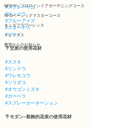
NFDディプロマインドアガーデニングコース
#スプレーマム
#リンドウ
NFDベーシックマスターコース
#ブルーアイズ
キッズフラワーレッス
#スターチス
#ソケイ
トピックス
教室からのお知らせ
💐
交差の使用花材
#ススキ
#リンドウ
#ワレモコウ
#ソリダコ
#オウゴンミズキ
#ガーベラ
#スプレーカーネーション
💐
モダン−装飾的花束の使用花材