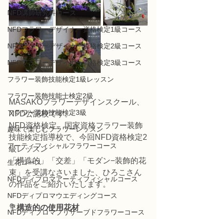
NFD講師研究科コース
NFDフラワーデザイナー資格検定1級コース
NFDフラワーデザイナー資格検定2級コース
NFDフラワーデザイナー資格検定3級コース
フラワー装飾技能検定1級レッスン
フラワー装飾技能士検定2級
MASAKOフラワーデザインスクール、
フラワー装飾技能検定3級
NFD公認校です。
NFD資格検定、国家資格フラワー装飾
趣味で楽しむフラワーレッスン
技能検定指導校で、今回NFⅮ資格検定2
アーティフィシャルフラワーコース
級レッスン
「構造的」「交差」「モダン−装飾的花
生花コース
束」を受講なさいました、ひろこさん
NFDディプロマアーティフィシャルコース
の作品をご紹介いたします。
NFDディプロマウエディングコース
💐
構造的の使用花材
NFDディプロマプリザーブドフラワーコース