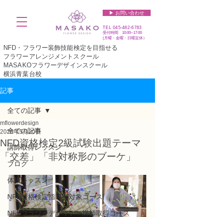
▶︎ お問い合わせ
TEL
045-482-6783
受付時間 10:00~17:00​​​
(​月曜・金曜・日曜定休）
NFD・フラワー装飾技能検定を目指せる
フラワーアレンジメントスクール
MASAKOフラワーデザインスクール
横浜青葉台校
記事
全ての記事
mflowerdesign
全ての記事
2025年5月20日
NFD資格検定2級試験出題テーマ
講師取得レッスン
「交差」「非対称形のブーケ」
ブログ
体験レッスン
NFD資格検定指導者対象コース
NFDフラワーデザイナー講師取得コース