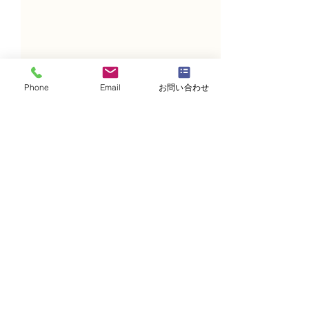
Phone
Email
お問い合わせ
コメント
コメントを追加…
NFDフラワーデザイナー
NFDフラワーデ
資格検2級レッスン「並行
資格検2級レッ
ー植生的」
的」「モダン装
束」
・
体験レッスンコース
・
フラワー装飾技能検定コース
・
NFDフラワーデザイナー資格検定コー