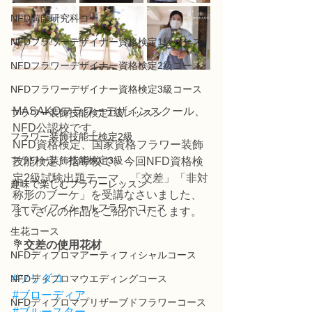
NFD講師研究科コース
NFDフラワーデザイナー資格検定1級コース
NFDフラワーデザイナー資格検定2級コース
NFDフラワーデザイナー資格検定3級コース
MASAKOフラワーデザインスクール、
フラワー装飾技能検定1級レッスン
NFD公認校です。
フラワー装飾技能士検定2級
NFD資格検定、国家資格フラワー装飾
フラワー装飾技能検定3級
技能検定、指導校で、今回NFD資格検
定2級試験出題テーマ、「交差」「非対
趣味で楽しむフラワーレッスン
称形のブーケ」を受講なさいました、
アーティフィシャルフラワーコース
まいさんの作品をご紹介いたします。
生花コース
💐
交差の使用花材
NFDディプロマアーティフィシャルコース
#ソリダコ
NFDディプロマウエディングコース
#ブローディア
NFDディプロマプリザーブドフラワーコース
#ブルースター