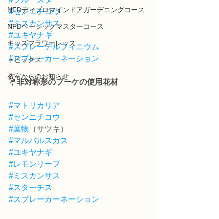
NFDディプロマインドアガーデニングコース
#センニチコウ
#ミスカンサス
NFDベーシックマスターコース
#ユキヤナギ
キッズフラワーレッス
#スプレーデルフィニウム
#スプレーカーネーション
トピックス
教室からのお知らせ
💐
非対称形のブーケの使用花材
#マトリカリア
#センニチコウ
#葉物
（サツキ）
#マルバルスカス
#ユキヤナギ
#レモンリーフ
#ミスカンサス
#スターチス
#スプレーカーネーション