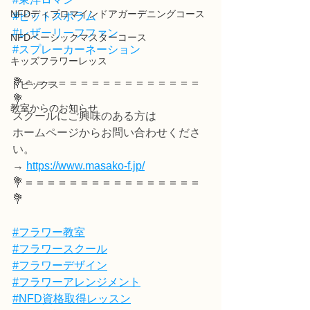
NFDディプロマインドアガーデニングコース
#ピットスポラム
#レザーリーフファン
NFDベーシックマスターコース
#スプレーカーネーション
キッズフラワーレッス
💐＝＝＝＝＝＝＝＝＝＝＝＝＝＝＝＝
トピックス
💐
教室からのお知らせ
スクールにご興味のある方は
ホームページからお問い合わせくださ
い。
→ 
https://www.masako-f.jp/
💐＝＝＝＝＝＝＝＝＝＝＝＝＝＝＝＝
💐
#フラワー教室
#フラワースクール
#フラワーデザイン
#フラワーアレンジメント
#NFD資格取得レッスン