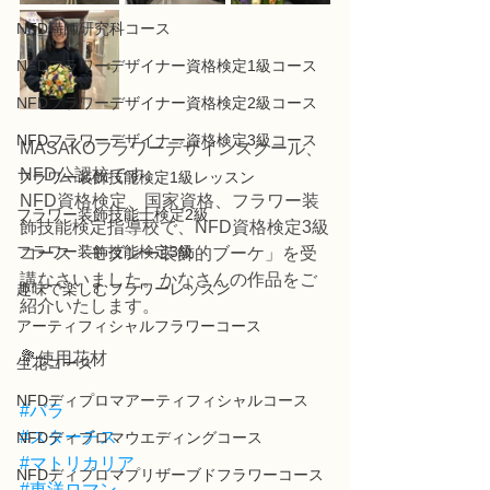
NFD講師研究科コース
NFDフラワーデザイナー資格検定1級コース
NFDフラワーデザイナー資格検定2級コース
NFDフラワーデザイナー資格検定3級コース
MASAKOフラワーデザインスクール、
NFD公認校です。
フラワー装飾技能検定1級レッスン
NFD資格検定、国家資格、フラワー装
フラワー装飾技能士検定2級
飾技能検定指導校で、NFD資格検定3級
フラワー装飾技能検定3級
コース「モダンー装飾的ブーケ」を受
講なさいました。かなさんの作品をご
趣味で楽しむフラワーレッスン
紹介いたします。
アーティフィシャルフラワーコース
💐使用花材
生花コース
NFDディプロマアーティフィシャルコース
#バラ
#スターチス
NFDディプロマウエディングコース
#マトリカリア
NFDディプロマプリザーブドフラワーコース
#東洋ロマン