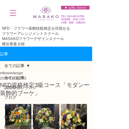
▶︎ お問い合わせ
TEL
045-482-6783
受付時間 10:00~17:00​​​
(​月曜・金曜・日曜定休）
NFD・フラワー装飾技能検定を目指せる
フラワーアレンジメントスクール
MASAKOフラワーデザインスクール
横浜青葉台校
記事
全ての記事
mflowerdesign
全ての記事
2025年11月27日
NFD資格検定3級コース「モダンー
講師取得レッスン
装飾的ブーケ」
ブログ
体験レッスン
NFD資格検定指導者対象コース
NFDフラワーデザイナー講師取得コース