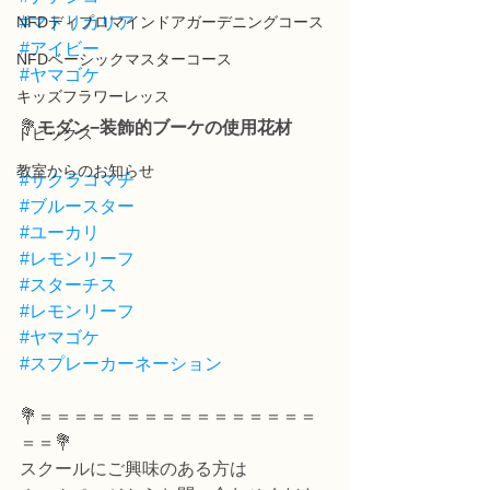
NFDディプロマインドアガーデニングコース
#マトリカリア
#アイビー
NFDベーシックマスターコース
#ヤマゴケ
キッズフラワーレッス
💐
モダン−装飾的ブーケの使用花材
トピックス
教室からのお知らせ
#サクラコマチ
#ブルースター
#ユーカリ
#レモンリーフ
#スターチス
#レモンリーフ
#ヤマゴケ
#スプレーカーネーション
💐＝＝＝＝＝＝＝＝＝＝＝＝＝＝＝＝
＝＝💐
スクールにご興味のある方は