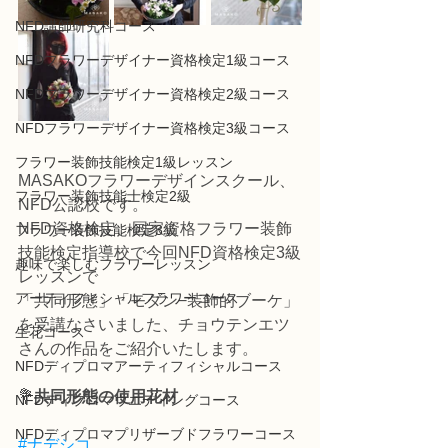
NFD講師研究科コース
NFDフラワーデザイナー資格検定1級コース
NFDフラワーデザイナー資格検定2級コース
NFDフラワーデザイナー資格検定3級コース
フラワー装飾技能検定1級レッスン
MASAKOフラワーデザインスクール、
フラワー装飾技能士検定2級
NFD公認校です。
NFD資格検定、国家資格フラワー装飾
フラワー装飾技能検定3級
技能検定指導校で今回NFD資格検定3級
趣味で楽しむフラワーレッスン
レッスンで
アーティフィシャルフラワーコース
「共同形態」「モダン−装飾的ブーケ」
を受講なさいました、チョウテンエツ
生花コース
さんの作品をご紹介いたします。
NFDディプロマアーティフィシャルコース
💐
共同形態の使用花材
NFDディプロマウエディングコース
NFDディプロマプリザーブドフラワーコース
#ナデシコ