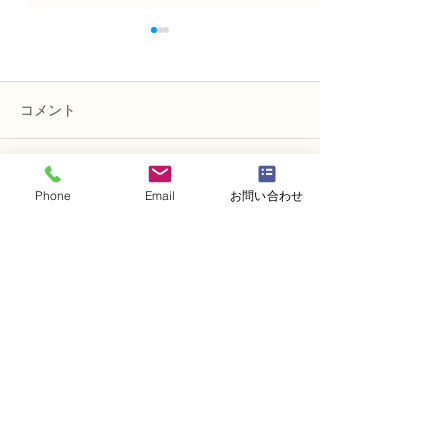
コメント
コメントを追加…
NFDフラワーデザイナー
NFDフラワーデ
Phone
Email
お問い合わせ
資格検3級レッスン「モダ
資格検定3級レ
ンー装飾的ブーケ」
い花束」
・
体験レッスンコース
・
フラワー装飾技能検定コース
・
NFDフラワーデザイナー資格検定コー
ス
・
NFD資格検定指導者対象コース