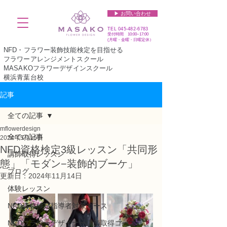
▶︎ お問い合わせ
TEL
045-482-6783
受付時間 10:00~17:00​​​
(​月曜・金曜・日曜定休）
NFD・フラワー装飾技能検定を目指せる
フラワーアレンジメントスクール
MASAKOフラワーデザインスクール
横浜青葉台校
記事
全ての記事
mflowerdesign
全ての記事
2024年5月16日
NFD資格検定3級レッスン「共同形
講師取得レッスン
態」「モダン−装飾的ブーケ」
ブログ
更新日：
2024年11月14日
体験レッスン
NFD資格検定指導者対象コース
NFDフラワーデザイナー講師取得コース