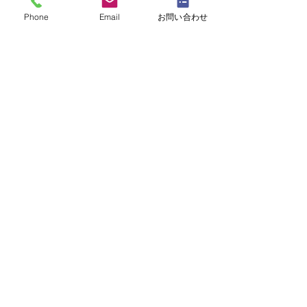
Phone
Email
お問い合わせ
・
体験レッスンコース
・
フラワー装飾技能検定コース
・
NFDフラワーデザイナー資格検定コー
ス
・
NFD資格検定指導者対象コース
・
NFD講師資格取得コース
・
NFD講師研究科コース
・
NFDベーシックマスターコース
・
NFDディプロマコース
・
アーティフィシャルフラワーレッスン
​・
生花コース
​・
ブログ（生徒レッスン作品紹介）