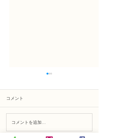
コメント
コメントを追加…
NFD講師研究科コース
N FＤ資格検定
「木枠の壁飾り」
ン「並行ー装飾