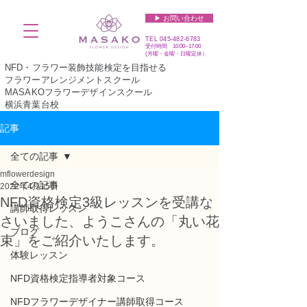
▶︎ お問い合わせ
TEL
045-482-6783
受付時間 10:00~17:00​​​
(​月曜・金曜・日曜定休）
NFD・フラワー装飾技能検定を目指せる
フラワーアレンジメントスクール
MASAKOフラワーデザインスクール
横浜青葉台校
記事
全ての記事
mflowerdesign
全ての記事
2022年4月15日
NFD資格検定3級レッスンを受講な
講師取得レッスン
さいました、ようこさんの「丸い花
ブログ
束」をご紹介いたします。
体験レッスン
NFD資格検定指導者対象コース
NFDフラワーデザイナー講師取得コース