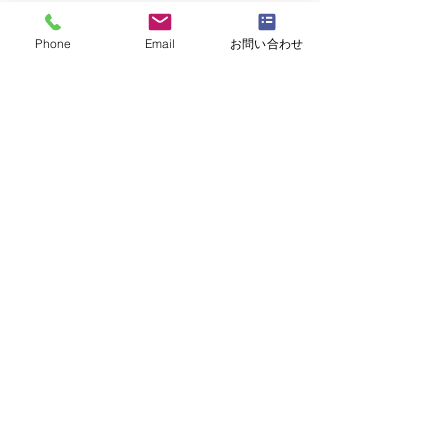
Phone
Email
お問い合わせ
コメント
コメントを追加…
NFDフラワーデザイナー
NFDフラワーデ
資格検3級レッスン「モダ
資格検定3級レ
ンー装飾的ブーケ」
い花束」
・
体験レッスンコース
・
フラワー装飾技能検定コース
・
NFDフラワーデザイナー資格検定コー
ス
・
NFD資格検定指導者対象コース
・
NFD講師資格取得コース