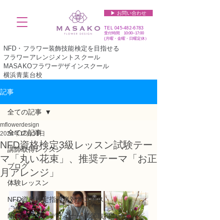
▶︎ お問い合わせ
TEL
045-482-6783
受付時間 10:00~17:00​​​
(​月曜・金曜・日曜定休）
NFD・フラワー装飾技能検定を目指せる
フラワーアレンジメントスクール
MASAKOフラワーデザインスクール
横浜青葉台校
記事
全ての記事
mflowerdesign
全ての記事
2024年12月31日
NFD資格検定3級レッスン試験テー
講師取得レッスン
マ「丸い花束」、推奨テーマ「お正
ブログ
月アレンジ」
体験レッスン
NFD資格検定指導者対象コース
NFDフラワーデザイナー講師取得コース