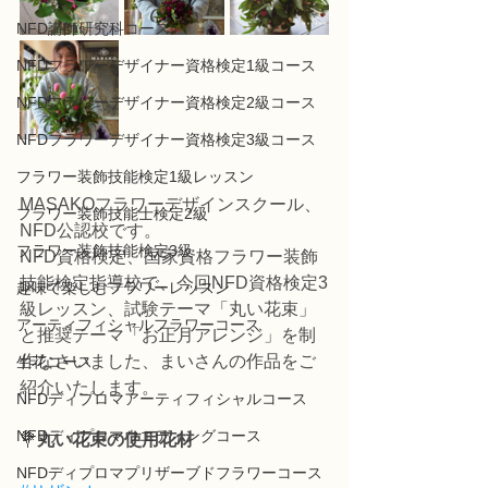
NFD講師研究科コース
NFDフラワーデザイナー資格検定1級コース
NFDフラワーデザイナー資格検定2級コース
NFDフラワーデザイナー資格検定3級コース
フラワー装飾技能検定1級レッスン
MASAKOフラワーデザインスクール、
フラワー装飾技能士検定2級
NFD公認校です。
フラワー装飾技能検定3級
NFD資格検定、国家資格フラワー装飾
技能検定指導校で、今回NFD資格検定3
趣味で楽しむフラワーレッスン
級レッスン、試験テーマ「丸い花束」
アーティフィシャルフラワーコース
と推奨テーマ「お正月アレンジ」を制
作なさいました、まいさんの作品をご
生花コース
紹介いたします。
NFDディプロマアーティフィシャルコース
NFDディプロマウエディングコース
💐
丸い花束の使用花材
NFDディプロマプリザーブドフラワーコース