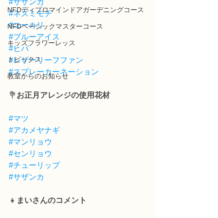
#サザンカ
NFDディプロマインドアガーデニングコース
#ネズミモチ
#ユーカリ
NFDベーシックマスターコース
#ブルーアイス
キッズフラワーレッス
#ヒバ
トピックス
#レザーリーフファン
#スプレーカーネーション
教室からのお知らせ
💐
お正月アレンジの使用花材
#マツ
#アカメヤナギ
#マンリョウ
#センリョウ
#チューリップ
#サザンカ
👧
まいさんのコメント