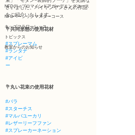
束」「モダン−装飾的ブーケ」を受講な
NFDディプロマインドアガーデニングコース
さいました、バイヤンヤンさんの作品
をご紹介いたします。
NFDベーシックマスターコース
キッズフラワーレッス
💐
共同形態の使用花材
トピックス
#スプレーマム
教室からのお知らせ
#ランタナ
#アイビ
ー
💐
丸い花束の使用花材
#バラ
#スターチス
#マルバユーカリ
#レザーリーフファン
#スプレーカーネーション