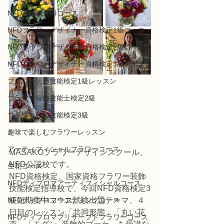
NFD講師研究科コース
NFDフラワーデザイナー資格検定1級コース
NFDフラワーデザイナー資格検定2級コース
NFDフラワーデザイナー資格検定3級コース
フラワー装飾技能検定1級レッスン
フラワー装飾技能士検定2級
フラワー装飾技能検定3級
趣味で楽しむフラワーレッスン
アーティフィシャルフラワーコース
MASAKOフラワーデザインスクール、
NFD公認校です。
生花コース
NFD資格検定、国家資格フラワー装飾
NFDディプロマアーティフィシャルコース
技能検定指導校で、今回NFD資格検定3
NFDディプロマウエディングコース
級短期集中コース試験出題テーマ、４
日目のレッスン「共同形態」「丸い花
NFDディプロマプリザーブドフラワーコース