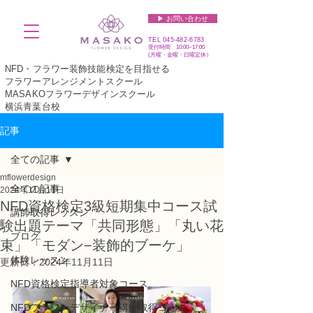
▶︎ お問い合わせ
TEL
045-482-6783
受付時間 10:00~17:00​​​
(​月曜・金曜・日曜定休）
NFD・フラワー装飾技能検定を目指せる
フラワーアレンジメントスクール
MASAKOフラワーデザインスクール
横浜青葉台校
記事
全ての記事
mflowerdesign
全ての記事
2024年11月11日
NFD資格検定3級短期集中コース試
講師取得レッスン
験出題テーマ「共同形態」「丸い花
ブログ
束」「モダン−装飾的ブーケ」
体験レッスン
更新日：
2024年11月11日
NFD資格検定指導者対象コース
NFDフラワーデザイナー講師取得コース