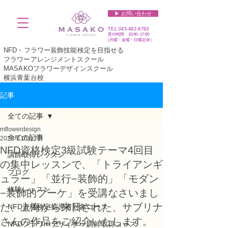
▶︎ お問い合わせ
TEL
045-482-6783
受付時間 10:00~17:00​​​
(​月曜・金曜・日曜定休）
NFD・フラワー装飾技能検定を目指せる
フラワーアレンジメントスクール
MASAKOフラワーデザインスクール
横浜青葉台校
記事
全ての記事
mflowerdesign
全ての記事
2023年10月7日
NFD資格検定3級試験テーマ4回目
講師取得レッスン
の集中レッスンで、「トライアンギ
ブログ
ュラー」「並行−装飾的」「モダン
体験レッスン
−装飾的ブーケ」を受講なさいまし
た、上海から来日された、サブリナ
NFD資格検定指導者対象コース
さんの作品をご紹介いたします。
NFDフラワーデザイナー講師取得コース