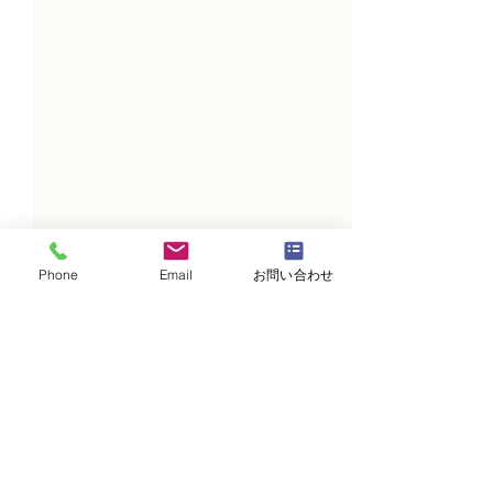
Phone
Email
お問い合わせ
コメント
コメントを追加…
NFD講師研究科コース
N FＤ資格検定