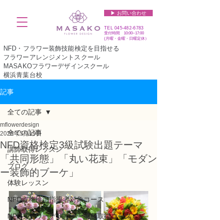
▶︎ お問い合わせ
TEL
045-482-6783
受付時間 10:00~17:00​​​
(​月曜・金曜・日曜定休）
NFD・フラワー装飾技能検定を目指せる
フラワーアレンジメントスクール
MASAKOフラワーデザインスクール
横浜青葉台校
記事
全ての記事
mflowerdesign
全ての記事
2025年5月19日
NFD資格検定3級試験出題テーマ
講師取得レッスン
「共同形態」「丸い花束」「モダン
ブログ
ー装飾的ブーケ」
体験レッスン
NFD資格検定指導者対象コース
NFDフラワーデザイナー講師取得コース