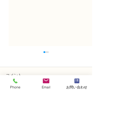
コメント
Phone
Email
お問い合わせ
コメントを追加…
NFDフラワーデザイナー
NFDフラワーデ
資格検3級レッスン「モダ
資格検定3級レ
ンー装飾的ブーケ」
い花束」
・
体験レッスンコース