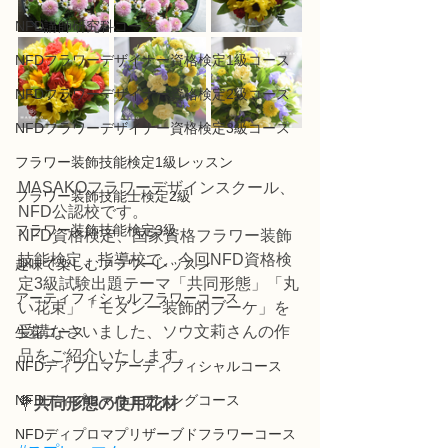
NFD講師研究科コース
NFDフラワーデザイナー資格検定1級コース
NFDフラワーデザイナー資格検定2級コース
NFDフラワーデザイナー資格検定3級コース
フラワー装飾技能検定1級レッスン
MASAKOフラワーデザインスクール、
フラワー装飾技能士検定2級
NFD公認校です。
フラワー装飾技能検定3級
NFD資格検定、国家資格フラワー装飾
技能検定、指導校で、今回NFD資格検
趣味で楽しむフラワーレッスン
定3級試験出題テーマ「共同形態」「丸
アーティフィシャルフラワーコース
い花束」「モダンー装飾的ブーケ」を
受講なさいました、ソウ文莉さんの作
生花コース
品をご紹介いたします。
NFDディプロマアーティフィシャルコース
NFDディプロマウエディングコース
💐
共同形態の使用花材
NFDディプロマプリザーブドフラワーコース