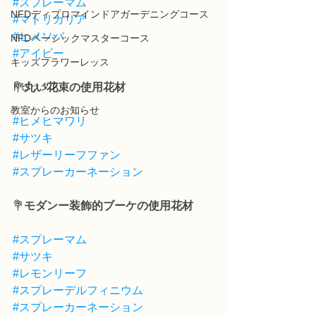
#スプレーマム
NFDディプロマインドアガーデニングコース
#マトリカリア
#ヒメソバ
NFDベーシックマスターコース
#アイビー
キッズフラワーレッス
トピックス
💐
丸い花束の使用花材
教室からのお知らせ
#ヒメヒマワリ
#サツキ
#レザーリーフファン
#スプレーカーネーション
💐
モダンー装飾的ブーケの使用花材
#スプレーマム
#サツキ
#レモンリーフ
#スプレーデルフィニウム
#スプレーカーネーション