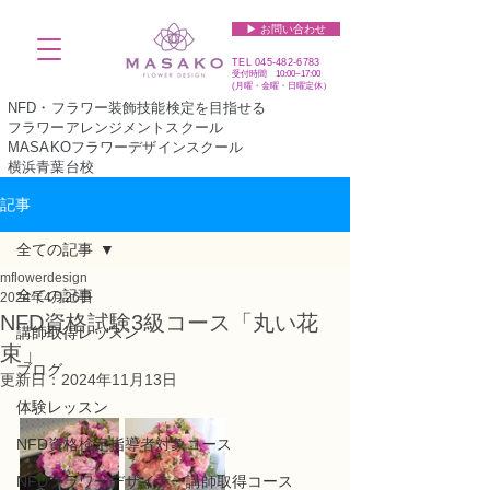
▶︎ お問い合わせ
TEL
045-482-6783
受付時間 10:00~17:00​​​
(​月曜・金曜・日曜定休）
NFD・フラワー装飾技能検定を目指せる
フラワーアレンジメントスクール
MASAKOフラワーデザインスクール
横浜青葉台校
記事
全ての記事
mflowerdesign
全ての記事
2024年4月26日
NFD資格試験3級コース「丸い花
講師取得レッスン
束」
ブログ
更新日：
2024年11月13日
体験レッスン
NFD資格検定指導者対象コース
NFDフラワーデザイナー講師取得コース