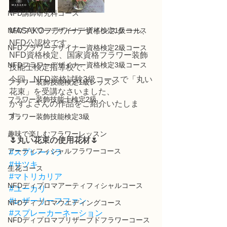
NFD講師研究科コース
NFDフラワーデザイナー資格検定1級コース
MASAKOフラワーデザインスクール、
NFD公認校です。
NFDフラワーデザイナー資格検定2級コース
NFD資格検定、国家資格フラワー装飾
NFDフラワーデザイナー資格検定3級コース
技能士検定指導校で、
今回、NFD資格試験3級コースで「丸い
フラワー装飾技能検定1級レッスン
花束」を受講なさいました、
フラワー装飾技能士検定2級
かずよさんの作品をご紹介いたしま
す。
フラワー装飾技能検定3級
趣味で楽しむフラワーレッスン
🌷丸い花束の使用花材🌷
アーティフィシャルフラワーコース
#スプレーバラ
#サツキ
生花コース
#マトリカリア
NFDディプロマアーティフィシャルコース
#ユーカリ
#レザーリーフファン
NFDディプロマウエディングコース
#スプレーカーネーション
NFDディプロマプリザーブドフラワーコース