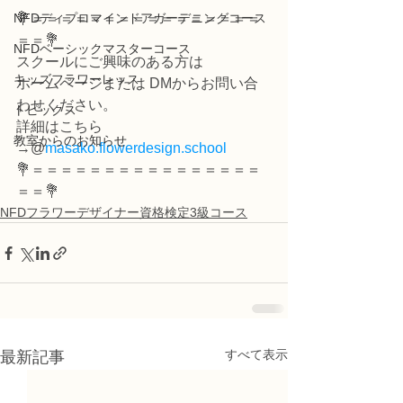
NFDディプロマインドアガーデニングコース
💐＝＝＝＝＝＝＝＝＝＝＝＝＝＝＝＝
＝＝💐
NFDベーシックマスターコース
スクールにご興味のある方は
キッズフラワーレッス
ホームページまたは DMからお問い合
わせください。
トピックス
詳細はこちら 
教室からのお知らせ
→@
masako.flowerdesign.school
💐＝＝＝＝＝＝＝＝＝＝＝＝＝＝＝＝
＝＝💐
NFDフラワーデザイナー資格検定3級コース
すべて表示
最新記事