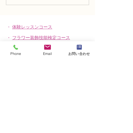
資格検3級レッスン「モダ
資格検定3級レ
ンー装飾的ブーケ」
い花束」
・
体験レッスンコース
・
フラワー装飾技能検定コース
・
NFDフラワーデザイナー資格検定コー
ス
Phone
Email
お問い合わせ
・
NFD資格検定指導者対象コース
・
NFD講師資格取得コース
・
NFD講師研究科コース
・
NFDベーシックマスターコース
・
NFDディプロマコース
・
アーティフィシャルフラワーレッスン
​・
生花コース