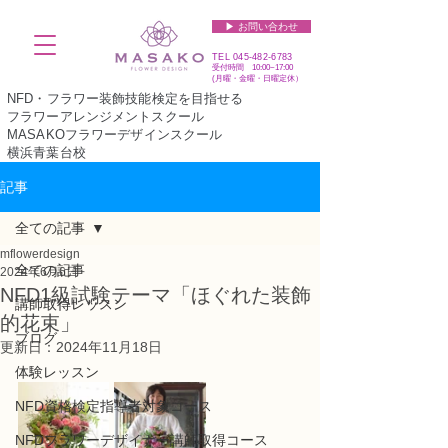
▶︎ お問い合わせ
TEL
045-482-6783
受付時間 10:00~17:00​​​
(​月曜・金曜・日曜定休）
NFD・フラワー装飾技能検定を目指せる
フラワーアレンジメントスクール
MASAKOフラワーデザインスクール
横浜青葉台校
記事
全ての記事
mflowerdesign
全ての記事
2024年6月6日
NFD1級試験テーマ「ほぐれた装飾
講師取得レッスン
的花束」
ブログ
更新日：
2024年11月18日
体験レッスン
NFD資格検定指導者対象コース
NFDフラワーデザイナー講師取得コース