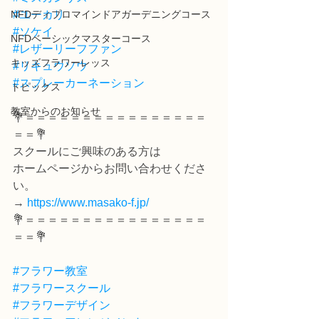
NFDディプロマインドアガーデニングコース
#ユーカリ
#ソケイ
NFDベーシックマスターコース
#レザーリーフファン
キッズフラワーレッス
#リキュウソウ
#スプレーカーネーション
トピックス
教室からのお知らせ
💐＝＝＝＝＝＝＝＝＝＝＝＝＝＝＝＝
＝＝💐
スクールにご興味のある方は
ホームページからお問い合わせくださ
い。
→ 
https://www.masako-f.jp/
💐＝＝＝＝＝＝＝＝＝＝＝＝＝＝＝＝
＝＝💐
#フラワー教室
#フラワースクール
#フラワーデザイン