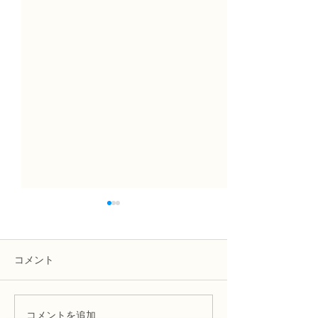
コメント
コメントを追加…
NFD1級試験合格の認定証
NFD1級試験合