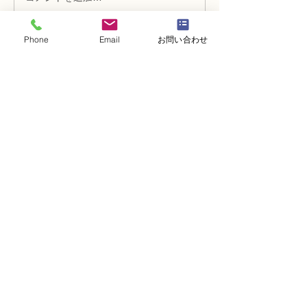
の紹介
の紹介
Phone
Email
お問い合わせ
・
体験レッスンコース
・
フラワー装飾技能検定コース
・
NFDフラワーデザイナー資格検定コー
ス
・
NFD資格検定指導者対象コース
・
NFD講師資格取得コース
・
NFD講師研究科コース
・
NFDベーシックマスターコース
・
NFDディプロマコース
・
アーティフィシャルフラワーレッスン
​・
生花コース