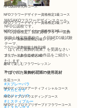
NFD講師研究科コース
NFDフラワーデザイナー資格検定1級コース
MASAKOフラワーデザインスクール、
NFDフラワーデザイナー資格検定2級コース
NFD公認校です。
NFDフラワーデザイナー資格検定3級コース
NFD資格検定、国家資格フラワー装飾
技能士検定指導校で、今回NFD1級試験
フラワー装飾技能検定1級レッスン
テーマ、
フラワー装飾技能士検定2級
「ほぐれた装飾的花束」を受講なさい
ました、ようこさんの作品をご紹介い
フラワー装飾技能検定3級
たします。
趣味で楽しむフラワーレッスン
アーティフィシャルフラワーコース
💐
ほぐれた装飾的花束の使用花材
生花コース
#スプレーバラ
NFDディプロマアーティフィシャルコース
#スカビオサ
#クジャクソウ
NFDディプロマウエディングコース
#ミスティブルー
NFDディプロマプリザーブドフラワーコース
#ミスカンサス