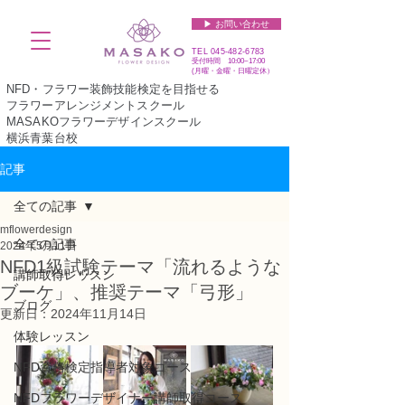
▶︎ お問い合わせ
TEL
045-482-6783
受付時間 10:00~17:00​​​
(​月曜・金曜・日曜定休）
NFD・フラワー装飾技能検定を目指せる
フラワーアレンジメントスクール
MASAKOフラワーデザインスクール
横浜青葉台校
記事
全ての記事
mflowerdesign
全ての記事
2024年5月11日
NFD1級試験テーマ「流れるような
講師取得レッスン
ブーケ」、推奨テーマ「弓形」
ブログ
更新日：
2024年11月14日
体験レッスン
NFD資格検定指導者対象コース
NFDフラワーデザイナー講師取得コース