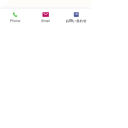
Phone
Email
お問い合わせ
コメント
コメントを追加…
NFD1級試験合格の認定証
NFD1級試験合
の紹介
の紹介
・
体験レッスンコース
・
フラワー装飾技能検定コース
・
NFDフラワーデザイナー資格検定コー
ス
・
NFD資格検定指導者対象コース