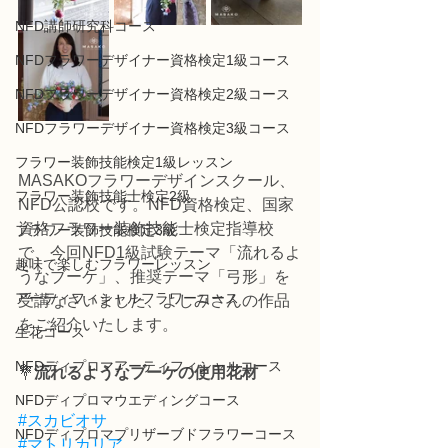
NFD講師研究科コース
NFDフラワーデザイナー資格検定1級コース
NFDフラワーデザイナー資格検定2級コース
NFDフラワーデザイナー資格検定3級コース
フラワー装飾技能検定1級レッスン
MASAKOフラワーデザインスクール、
フラワー装飾技能士検定2級
NFD公認校です。NFD資格検定、国家
資格フラワー装飾技能士検定指導校
フラワー装飾技能検定3級
で、今回NFD1級試験テーマ「流れるよ
趣味で楽しむフラワーレッスン
うなブーケ」、推奨テーマ「弓形」を
アーティフィシャルフラワーコース
受講なさいました、よしみさんの作品
をご紹介いたします。
生花コース
NFDディプロマアーティフィシャルコース
💐
流れるようなブーケの使用花材
NFDディプロマウエディングコース
#スカビオサ
NFDディプロマプリザーブドフラワーコース
#マトリカリア