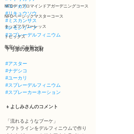
NFDディプロマインドアガーデニングコース
#ユーカリ
#リキュウソウ
NFDベーシックマスターコース
#ミスカンサス
キッズフラワーレッス
#レモンリーフ
#スプレーデルフィニウム
トピックス
教室からのお知らせ
💐
弓形の使用花材
#アスター
#ナデシコ
#ユーカリ
#スプレーデルフィニウム
#スプレーカーネーション
👧
よしみさんのコメント
「流れるようなブーケ」　
アウトラインをデルフィニウムで作り