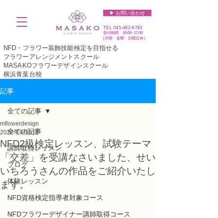
▶︎ お問い合わせ
TEL
045-482-6783
受付時間 10:00~17:00​​​
(​月曜・金曜・日曜定休）
NFD・フラワー装飾技能検定を目指せる
フラワーアレンジメントスクール
MASAKOフラワーデザインスクール
横浜青葉台校
記事
全ての記事
mflowerdesign
全ての記事
2022年9月5日
NFD2級検定レッスン、試験テーマ
講師取得レッスン
「交差」を受講なさいました、せい
ブログ
いちろうさんの作品をご紹介いたし
体験レッスン
ます。
NFD資格検定指導者対象コース
NFDフラワーデザイナー講師取得コース