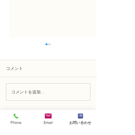
コメント
コメントを追加…
NFD講師研究科コース
NFDフラワーデ
「木枠の壁飾り」
資格検2級レッ
称形のブーケ」
Phone
Email
お問い合わせ
・
体験レッスンコース
・
フラワー装飾技能検定コース