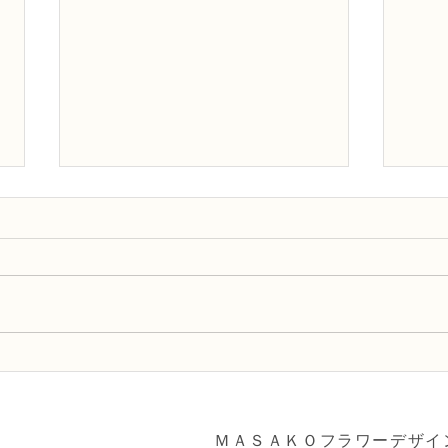
NFDフラワーデザイナー資格
NF
検3級レッスン「モダンー装
検定
飾的ブーケ」
束」
ＭＡＳＡＫＯフラワーデザイ