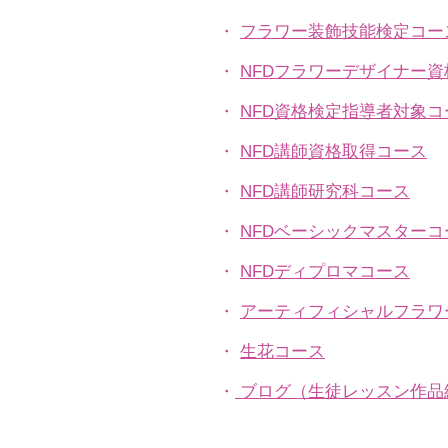
・
フラワー装飾技能検定コー
・
NFDフラワーデザイナー
・
NFD資格検定指導者対象コ
・
NFD講師資格取得コース
・
NFD講師研究科コース
・
NFDベーシックマスターコ
・
NFDディプロマコース
・
アーティフィシャルフラワ
​・
生花コース
​・
ブログ（生徒レッスン作品