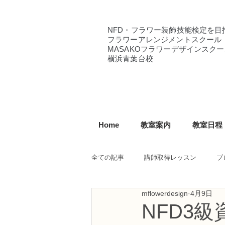
NFD・フラワー装飾技能検定を目
フラワーアレンジメントスクール
MASAKOフラワーデザインスクー
横浜青葉台校
Home
教室案内
教室日程
全ての記事
講師取得レッスン
ブ
mflowerdesign
4月9日
NFD講師研究科コース
NFDフ
NFD3