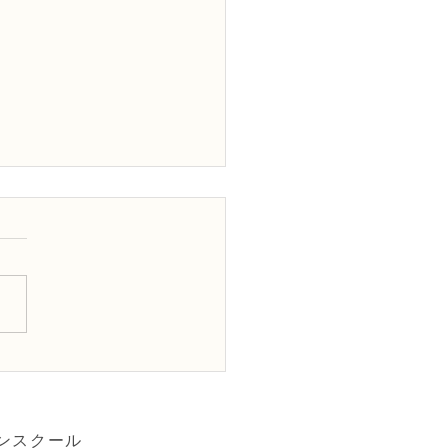
Dフラワーデザイナー資格
3級レッスン「丸い花
ンスクール