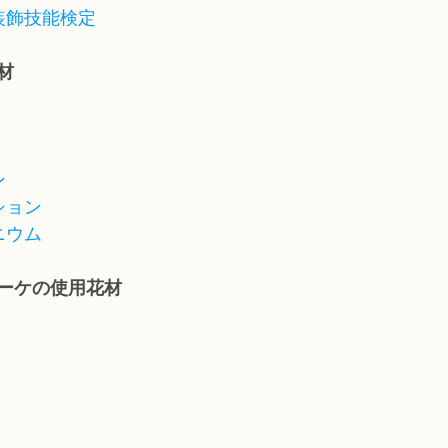
装飾技能検定
材
ン
ション
ニウム
ブーケの使用花材