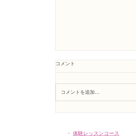
コメント
コメントを追加…
N FＤ資格検定3級レッスン
「並行ー装飾的」
・
体験レッスンコース