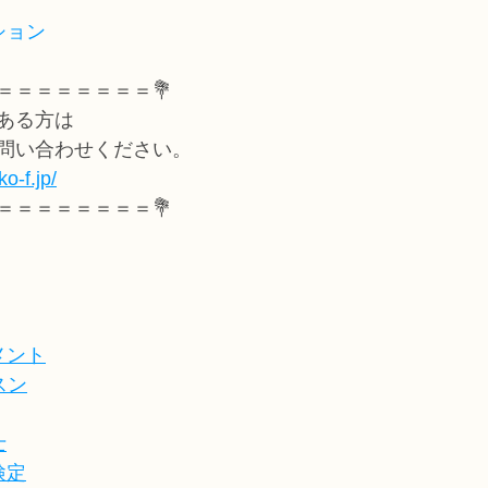
ション
＝＝＝＝＝＝＝＝💐
ある方は
問い合わせください。
o-f.jp/
＝＝＝＝＝＝＝＝💐
メント
スン
士
検定