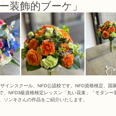
ー装飾的ブーケ」
コース
フラワー装飾技能検定1級レッスン
フラワー装飾技能士検定
で楽しむフラワーレッスン
アーティフィシャルフラワーコース
生
ース
NFDディプロマウエディングコース
NFDディプロマプリザ
コース
NFDベーシックマスターコース
キッズフラワーレッス
デザインスクール、NFD公認校です。NFD資格検定、国
で、NFD3級資格検定レッスン「丸い花束」「モダンー
。ソンキさんの作品をご紹介いたします。