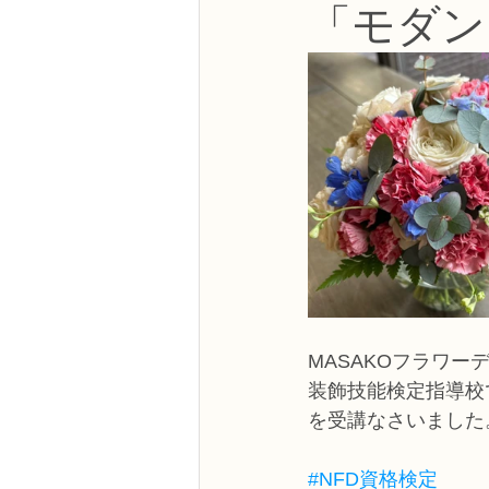
「モダン
NFDフラワーデザイナー資格検定3級
フラワー装飾技能検定3級
趣味
NFDディプロマアーティフィシャルコ
NFDディプロマインドアガーデニング
MASAKOフラワー
教室からのお知らせ
装飾技能検定指導校
を受講なさいました
#NFD資格検定