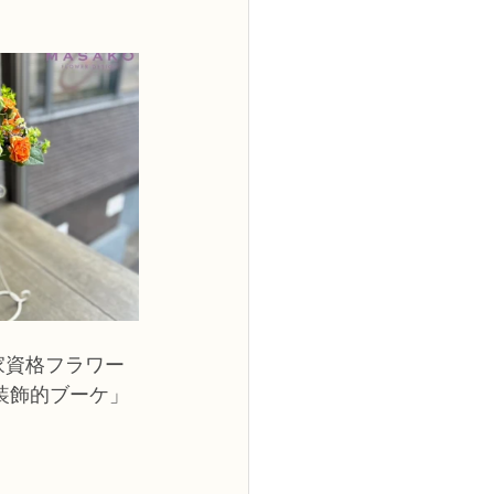
2級
花コース
ーブドフラワーコース
トピックス
家資格フラワー
装飾的ブーケ」