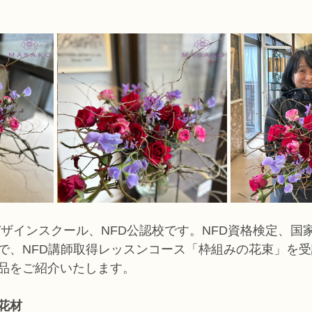
コース
フラワー装飾技能検定1級レッスン
フラワー装飾技能士検定
で楽しむフラワーレッスン
アーティフィシャルフラワーコース
生
ース
NFDディプロマウエディングコース
NFDディプロマプリザ
コース
NFDベーシックマスターコース
キッズフラワーレッス
デザインスクール、NFD公認校です。NFD資格検定、国
で、NFD講師取得レッスンコース「枠組みの花束」を
品をご紹介いたします。
花材