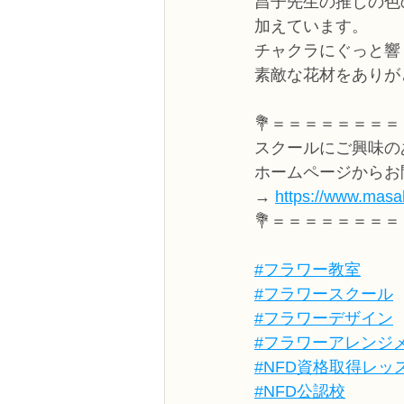
昌子先生の推しの色
加えています。
チャクラにぐっと響
素敵な花材をありが
💐＝＝＝＝＝＝＝＝
スクールにご興味の
ホームページからお
→ 
https://www.masak
💐＝＝＝＝＝＝＝＝
#フラワー教室
#フラワースクール
#フラワーデザイン
#フラワーアレンジ
#NFD資格取得レッ
#NFD公認校