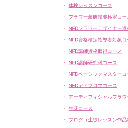
・
体験レッスンコース
・
フラワー装飾技能検定コー
・
NFDフラワーデザイナー
・
NFD資格検定指導者対象コ
・
NFD講師資格取得コース
・
NFD講師研究科コース
・
NFDベーシックマスターコ
・
NFDディプロマコース
・
アーティフィシャルフラワ
​・
生花コース
​・
ブログ（生徒レッスン作品