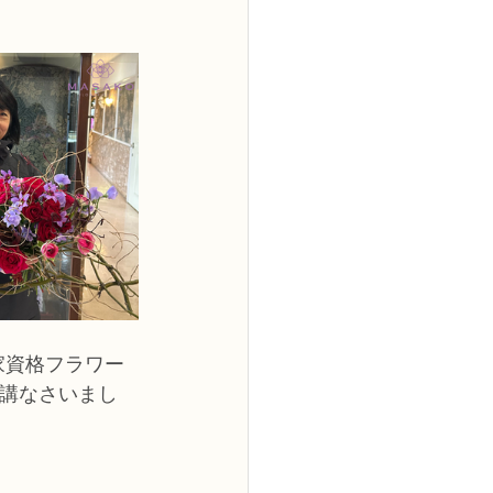
2級
花コース
ーブドフラワーコース
トピックス
家資格フラワー
受講なさいまし