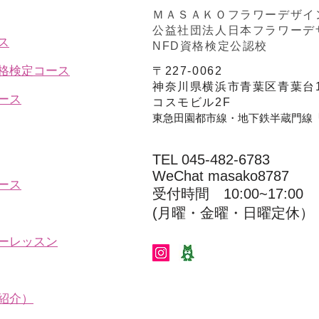
ＭＡＳＡＫＯフラワーデザイ
公益社団法人日本フラワーデ
ス
NFD資格検定公認校
資格検定コース
〒227-0062
神奈川県横浜市青葉区青葉台1
ース
コスモビル2F
東急田園都市線・地下鉄半蔵門線
TEL 045-482-6783
WeChat masako8787
ース
受付時間 10:00~17:00​​​
(​月曜・金曜・日曜定休）
ーレッスン
紹介）