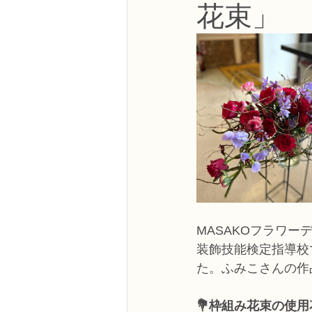
花束」
NFDフラワーデザイナー資格検定3級
フラワー装飾技能検定3級
趣味
NFDディプロマアーティフィシャルコ
NFDディプロマインドアガーデニング
MASAKOフラワー
教室からのお知らせ
装飾技能検定指導校
た。ふみこさんの作
💐枠組み花束の使用