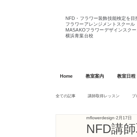
NFD・フラワー装飾技能検定を目
フラワーアレンジメントスクール
MASAKOフラワーデザインスクー
横浜青葉台校
Home
教室案内
教室日程
全ての記事
講師取得レッスン
ブ
mflowerdesign
2月17日
NFD講師研究科コース
NFDフ
NFD講