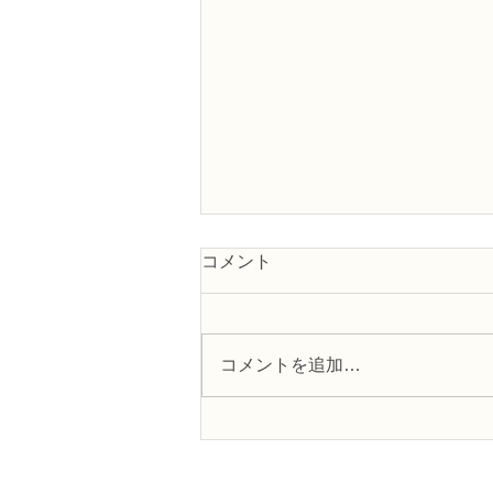
コメント
コメントを追加…
フラワー装飾2級検定「花束
Ａ」「アレンジ，ファーン」